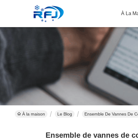
À La M
À la maison
Le Blog
Ensemble De Vannes De Comp
Ensemble de vannes de com