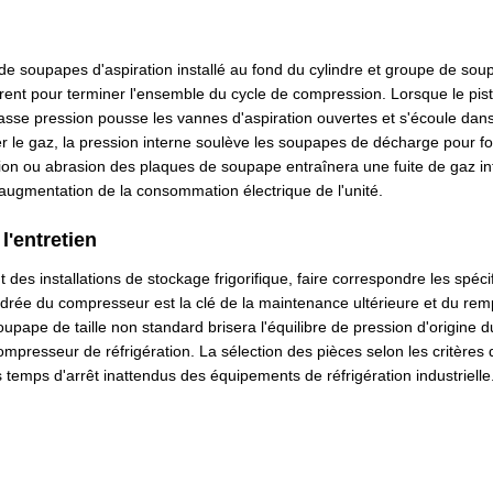
de soupapes d'aspiration installé au fond du cylindre et groupe de sou
ent pour terminer l'ensemble du cycle de compression. Lorsque le pist
asse pression pousse les vannes d'aspiration ouvertes et s'écoule dans 
 le gaz, la pression interne soulève les soupapes de décharge pour fo
ion ou abrasion des plaques de soupape entraînera une fuite de gaz in
ugmentation de la consommation électrique de l'unité.
l'entretien
ant des installations de stockage frigorifique, faire correspondre les sp
ndrée du compresseur est la clé de la maintenance ultérieure et du re
pape de taille non standard brisera l'équilibre de pression d'origine d
ompresseur de réfrigération. La sélection des pièces selon les critères d
 temps d'arrêt inattendus des équipements de réfrigération industrielle