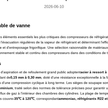
2026-06-10
mble de vanne
 éléments essentiels les plus critiques des compresseurs de réfrigéra
t l'évacuation régulières de la vapeur de réfrigérant et déterminant l'eff
lle et d'entreposage frigorifique. Une sélection raisonnable de matéria
ionnement stable et continu des compresseurs dans des conditions de t
s
 d'aspiration et de refoulement grand public adoptent
acier à ressort à
llant de
0,15 mm à 0,30 mm
, doté d'une résistance exceptionnelle à la 
rs d'une compression cyclique à long terme. Les sièges de soupape son
luminium
, traité selon des normes de tolérance précises pour garantir u
reflux de gaz à l'intérieur des chambres des cylindres. La plage de tem
es couvre
-35℃ à 120℃
, correspondant
ammoniac, réfrigérants R22 e