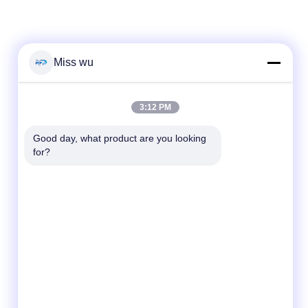
Miss wu
Contactez rapidement
3:12 PM
Télégramme
Good day, what product are you looking 
86-0755-82153336
for?
E-mail
n
info@ruifujiecn.com
Adresse
Édifice 1, ville de Kangli, rue Pingji n° 66,
district de Longgang, Shenzhen Guangdong
Chine