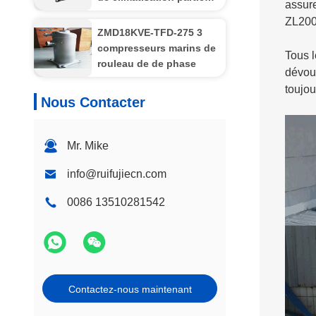
assure
JT132GHBY1L pour
ZL200
Daikin
ZMD18KVE-TFD-275 3
compresseurs marins de
Tous l
rouleau de de phase
dévoue
toujou
Nous Contacter
Mr. Mike
info@ruifujiecn.com
0086 13510281542
Contactez-nous maintenant