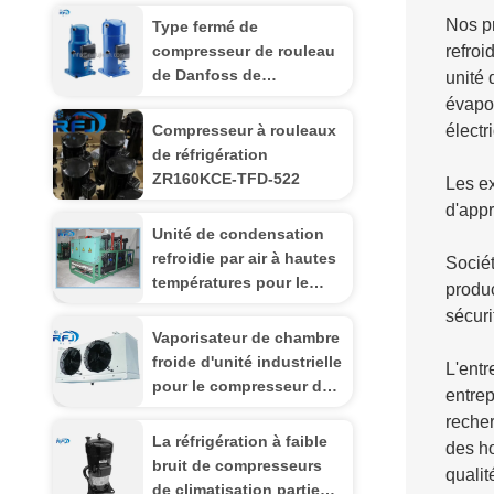
Nos pr
Type fermé de
compresseur de rouleau
refroi
de Danfoss de
unité 
compresseur d'interprète
évapor
de SM185S4CC
Compresseur à rouleaux
électr
de réfrigération
ZR160KCE-TFD-522
Les ex
d'appr
Unité de condensation
refroidie par air à hautes
Sociét
températures pour le
produc
congélateur à air forcé,
sécuri
support de compresseur
Vaporisateur de chambre
de trois vis
froide d'unité industrielle
L'entr
pour le compresseur de
entrep
climatisation
recher
La réfrigération à faible
des ho
bruit de compresseurs
qualit
de climatisation partie