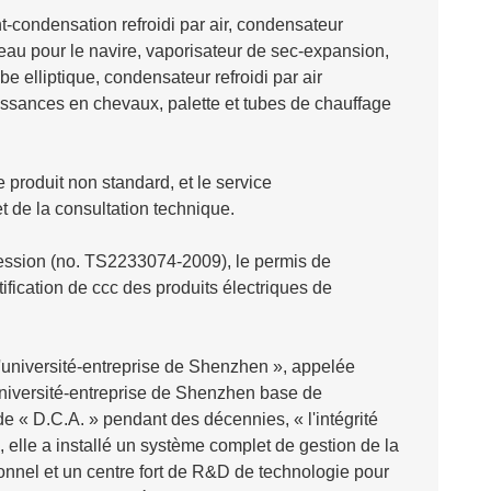
nt-condensation refroidi par air, condensateur
r eau pour le navire, vaporisateur de sec-expansion,
 elliptique, condensateur refroidi par air
puissances en chevaux, palette et tubes de chauffage
produit non standard, et le service
et de la consultation technique.
ression (no. TS2233074-2009), le permis de
ification de ccc des produits électriques de
d'université-entreprise de Shenzhen », appelée
'Université-entreprise de Shenzhen base de
de « D.C.A. » pendant des décennies, « l'intégrité
 elle a installé un système complet de gestion de la
sionnel et un centre fort de R&D de technologie pour