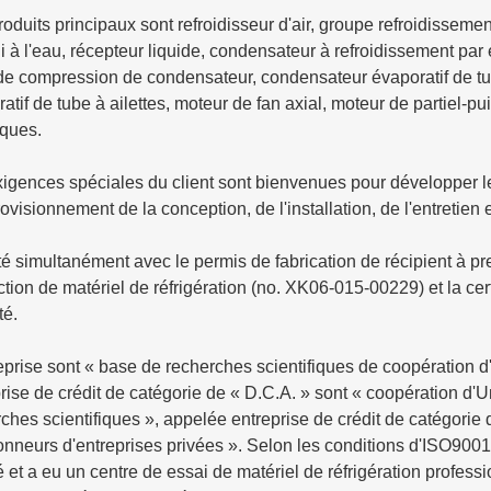
oduits principaux sont refroidisseur d'air, groupe refroidisseme
di à l'eau, récepteur liquide, condensateur à refroidissement pa
de compression de condensateur, condensateur évaporatif de tube
atif de tube à ailettes, moteur de fan axial, moteur de partiel-
iques.
igences spéciales du client sont bienvenues pour développer le 
ovisionnement de la conception, de l'installation, de l'entretien 
é simultanément avec le permis de fabrication de récipient à p
tion de matériel de réfrigération (no. XK06-015-00229) et la cert
té.
eprise sont « base de recherches scientifiques de coopération 
rise de crédit de catégorie de « D.C.A. » sont « coopération d
ches scientifiques », appelée entreprise de crédit de catégorie 
nneurs d'entreprises privées ». Selon les conditions d'ISO9001,
é et a eu un centre de essai de matériel de réfrigération profes