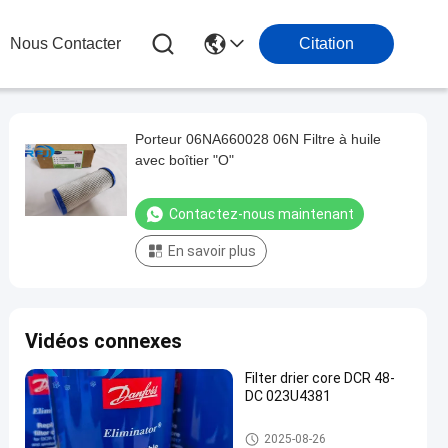
Nous Contacter
Citation
Porteur 06NA660028 06N Filtre à huile
avec boîtier "O"
Contactez-nous maintenant
En savoir plus
Vidéos connexes
Filter drier core DCR 48-
DC 023U4381
Pièces de réfrigération
2025-08-26