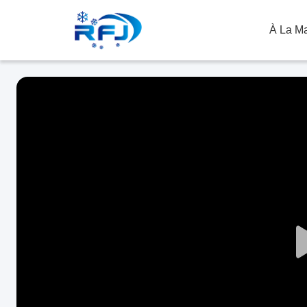
À La M