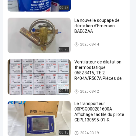
00:27
La nouvelle soupape de
dilatation d'Emerson
BAE6ZAA
een
Pièces de réfrigération
2025-08-14
00:28
Ventilateur de dilatation
thermostatique
068Z3415, TE 2,
R404A/R507A Pièces de
réfrigération
Pièces de réfrigération
00:37
2025-08-12
Le transporteur
00PSG000281600A
Affichage tactile du pilote
CEPL130595-01-R
Pièces de réfrigération
00:18
2024-03-19