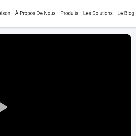
aison
À Propos De Nous
Produits
Les Solutions
Le Blog
Play
Video