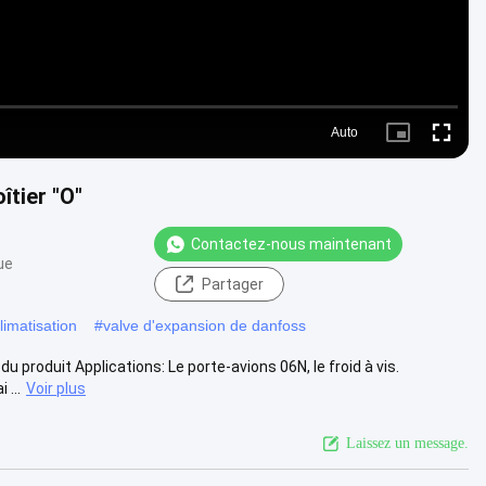
Auto
Picture-
Fullscr
in-
Picture
îtier "O"
Contactez-nous maintenant
ue
Partager
limatisation
#
valve d'expansion de danfoss
u produit Applications: Le porte-avions 06N, le froid à vis.
 ...
Voir plus
Laissez un message.