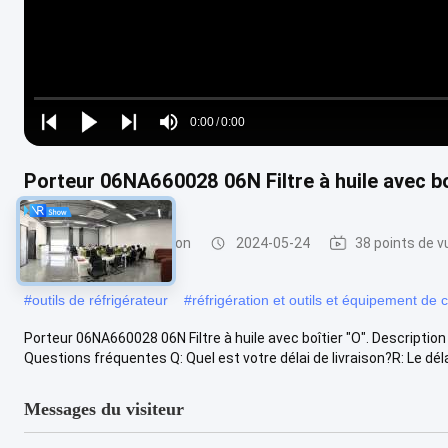
Loaded
:
0%
0:00
/
0:00
Play
Play
Play
Mute
Current
Duration
next
next
Time
Porteur 06NA660028 06N Filtre à huile avec bo
Pièces de réfrigération
2024-05-24
38 points de v
#
outils de réfrigérateur
#
réfrigération et outils et équipement de c
Porteur 06NA660028 06N Filtre à huile avec boîtier "O". Description d
Questions fréquentes Q: Quel est votre délai de livraison?R: Le délai
Messages du visiteur