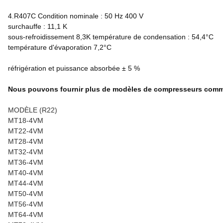
4.R407C Condition nominale : 50 Hz 400 V
surchauffe : 11,1 K
sous-refroidissement 8,3K température de condensation : 54,4°C
température d'évaporation 7,2°C
réfrigération et puissance absorbée ± 5 %
Nous pouvons fournir plus de modèles de compresseurs comm
MODÈLE (R22)
MT18-4VM
MT22-4VM
MT28-4VM
MT32-4VM
MT36-4VM
MT40-4VM
MT44-4VM
MT50-4VM
MT56-4VM
MT64-4VM