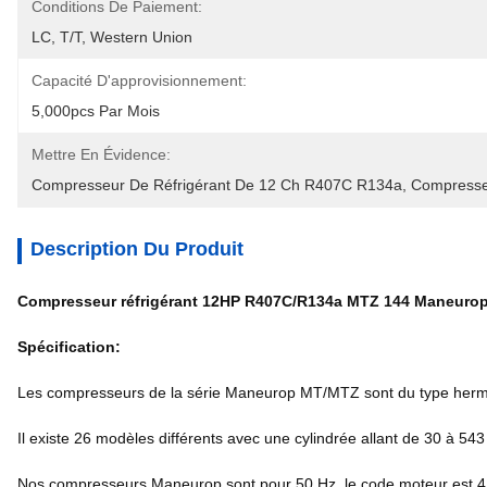
Conditions De Paiement:
LC, T/T, Western Union
Capacité D'approvisionnement:
5,000pcs Par Mois
Mettre En Évidence:
Compresseur De Réfrigérant De 12 Ch R407C R134a
, 
Compresse
Description Du Produit
Compresseur réfrigérant 12HP R407C/R134a MTZ 144 Maneurop 
Spécification:
Les compresseurs de la série Maneurop MT/MTZ sont du type hermét
Il existe 26 modèles différents avec une cylindrée allant de 30 à 543
Nos compresseurs Maneurop sont pour 50 Hz, le code moteur est 4