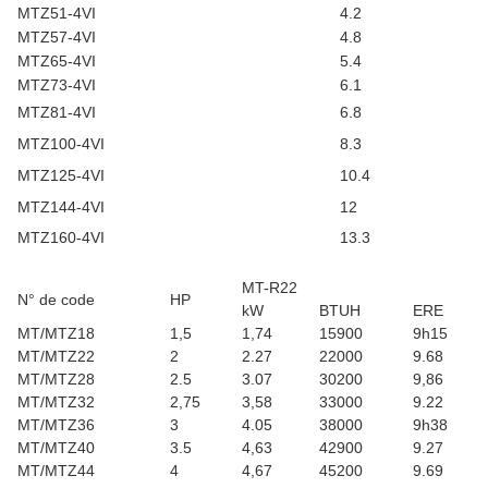
MTZ51-4VI
4.2
MTZ57-4VI
4.8
MTZ65-4VI
5.4
MTZ73-4VI
6.1
MTZ81-4VI
6.8
MTZ100-4VI
8.3
MTZ125-4VI
10.4
MTZ144-4VI
12
MTZ160-4VI
13.3
MT-R22
N° de code
HP
kW
BTUH
ERE
MT/MTZ18
1,5
1,74
15900
9h15
MT/MTZ22
2
2.27
22000
9.68
MT/MTZ28
2.5
3.07
30200
9,86
MT/MTZ32
2,75
3,58
33000
9.22
MT/MTZ36
3
4.05
38000
9h38
MT/MTZ40
3.5
4,63
42900
9.27
MT/MTZ44
4
4,67
45200
9.69