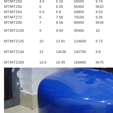
MT/MTZ50
4.5
5.18
50500
9.74
MT/MTZ56
5
6.05
56400
9h32
MT/MTZ64
5.5
6.8
64800
9.53
MT/MTZ72
6
7.58
70100
9.26
MT/MTZ80
7
8.56
80000
9h35
MT/MTZ100
9
9.59
95900
10
MT/MTZ125
10
12.81
124600
9.73
MT/MTZ144
12
14h36
140700
9.8
MT/MTZ160
13.5
16.09
156800
9h75