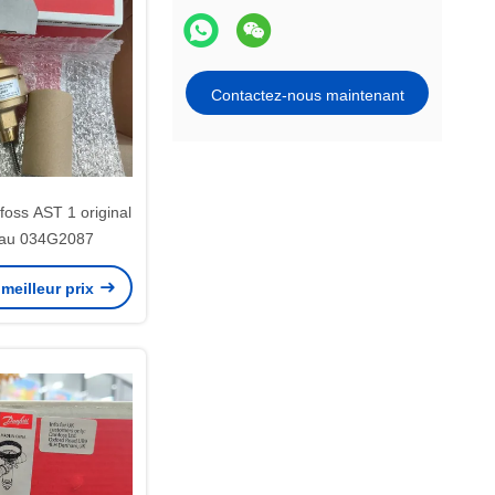
Contactez-nous maintenant
foss AST 1 original
eau 034G2087
meilleur prix