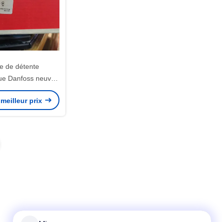
 de détente
que Danfoss neuve
7N3166
meilleur prix