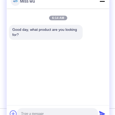
Miss wu
Contactez rapidement
6:14 AM
Télégramme
Good day, what product are you looking 
86-0755-82153336
for?
E-mail
n
info@ruifujiecn.com
Adresse
Édifice 1, ville de Kangli, rue Pingji n° 66,
district de Longgang, Shenzhen Guangdong
Chine