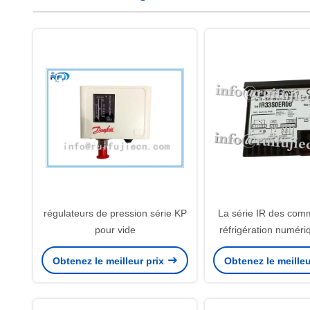
régulateurs de pression série KP
La série IR des co
pour vide
réfrigération numéri
Obtenez le meilleur prix
Obtenez le meilleu