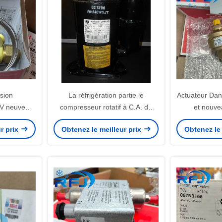
sion
La réfrigération partie le
Actuateur Dan
XV neuve
compresseur rotatif à C.A. de
et nouv
ids net de
Mitsubishi RS232 1.5HP
r prix
Obtenez le meilleur prix
Obtenez le 