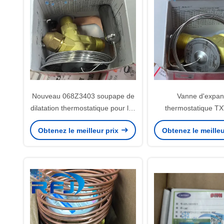
Nouveau 068Z3403 soupape de
Vanne d'expan
dilatation thermostatique pour les
thermostatique T
réfrigérants R404A/R507A
068Z3403 avec un po
Obtenez le meilleur prix
Obtenez le meilleu
0,29 kg