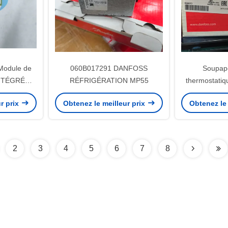
Module de
060B017291 DANFOSS
Soupape
INTÉGRÉ
RÉFRIGÉRATION MP55
thermostati
06
r prix
Obtenez le meilleur prix
Obtenez le 
2
3
4
5
6
7
8