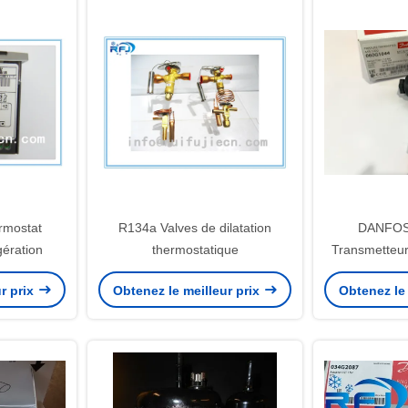
rmostat
R134a Valves de dilatation
DANFOS
gération
thermostatique
Transmetteur
0,157 kg de p
r prix
Obtenez le meilleur prix
Obtenez le 
premières traç
perso