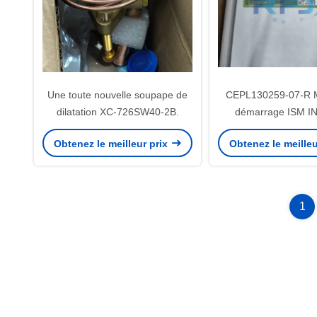
Une toute nouvelle soupape de
CEPL130259-07-R 
dilatation XC-726SW40-2B.
démarrage ISM 
Carrier
Obtenez le meilleur prix
Obtenez le meilleu
1