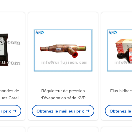
mmandes de
Régulateur de pression
Flux bidirec
ques Carel
d'évaporation série KVP
r prix
Obtenez le meilleur prix
Obtenez le 