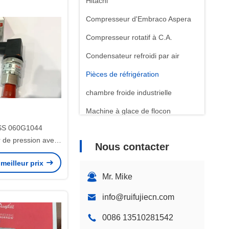
Hitachi
Compresseur d'Embraco Aspera
Compresseur rotatif à C.A.
Condensateur refroidi par air
Pièces de réfrigération
chambre froide industrielle
Machine à glace de flocon
S 060G1044
Machine à glace de bloc
 de pression avec
Nous contacter
oids net, matières
meilleur prix
ables et options de
Mr. Mike
nnalisation
info@ruifujiecn.com
0086 13510281542