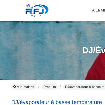
À La M
DJ/év
À la maison
Produits
DJ/évaporateur à basse te
DJ/évaporateur à basse température