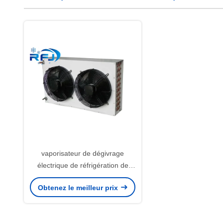
vaporisateur de dégivrage
électrique de réfrigération de
15HP DJ17.9/105 pour la basse
Obtenez le meilleur prix
température storage17900 froid
W /380V