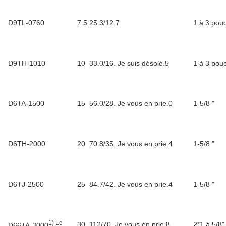
D9TL-0760
7.5
25.3/12.7
1 à 3 pou
D9TH-1010
10
33.0/16. Je suis désolé.5
1 à 3 pou
D6TA-1500
15
56.0/28. Je vous en prie.0
1-5/8 "
D6TH-2000
20
70.8/35. Je vous en prie.4
1-5/8 "
D6TJ-2500
25
84.7/42. Je vous en prie.4
1-5/8 "
1) Le
30
112/70. Je vous en prie.8
2*1 à 5/8"
D66TA-3000