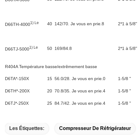
1) Le
40
142/70. Je vous en prie.8
2*1 à 5/8"
D66TH-4000
1) Le
50
169/84.8
2*1 à 5/8"
D66TJ-5000
R404A Température basse/extrêmement basse
D6TA*-150X
15
56.0/28. Je vous en prie.0
1-5/8 "
D6TH*-200X
20
70.8/35. Je vous en prie.4
1-5/8 "
D6TJ*-250X
25
84.7/42. Je vous en prie.4
1-5/8 "
Les Étiquettes:
Compresseur De Réfrigérateur