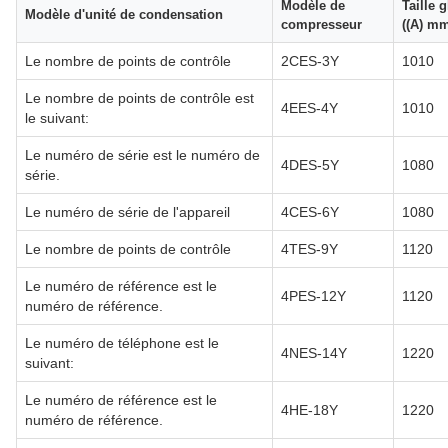
Modèle de
Taille 
Modèle d'unité de condensation
compresseur
((A) m
Le nombre de points de contrôle
2CES-3Y
1010
Le nombre de points de contrôle est
4EES-4Y
1010
le suivant:
Le numéro de série est le numéro de
4DES-5Y
1080
série.
Le numéro de série de l'appareil
4CES-6Y
1080
Le nombre de points de contrôle
4TES-9Y
1120
Le numéro de référence est le
4PES-12Y
1120
numéro de référence.
Le numéro de téléphone est le
4NES-14Y
1220
suivant:
Le numéro de référence est le
4HE-18Y
1220
numéro de référence.