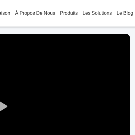
aison
À Propos De Nous
Produits
Les Solutions
Le Blog
Play
Video