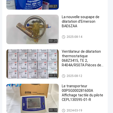
00:27
La nouvelle soupape de
dilatation d'Emerson
BAE6ZAA
een
Pièces de réfrigération
2025-08-14
00:28
Ventilateur de dilatation
thermostatique
068Z3415, TE 2,
R404A/R507A Pièces de
réfrigération
Pièces de réfrigération
00:37
2025-08-12
Le transporteur
00PSG000281600A
Affichage tactile du pilote
CEPL130595-01-R
Pièces de réfrigération
00:18
2024-03-19