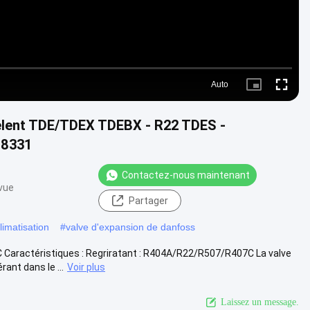
Auto
Picture-
Fullscr
in-
Picture
èlent TDE/TDEX TDEBX - R22 TDES -
H8331
Contactez-nous maintenant
 vue
Partager
limatisation
#
valve d'expansion de danfoss
ractéristiques : Regriratant : R404A/R22/R507/R407C La valve
ant dans le ...
Voir plus
Laissez un message.