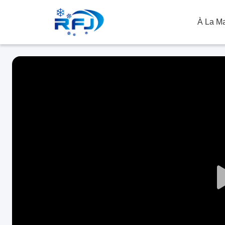
À La M