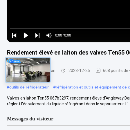
Loaded
:
0%
0:00
/
0:00
Play
Play
Play
Mute
Current
Duration
next
next
Time
Rendement élevé en laiton des valves Ten55 
Pièces de réfrigération
2023-12-25
608 points de
#
outils de réfrigérateur
#
réfrigération et outils et équipement de c
Valves en laiton Ten55 067b3297, rendement élevé d'Angleway Dan
règlent l'écoulement du liquide réfrigérant dans le vaporisateur. L'..
Messages du visiteur