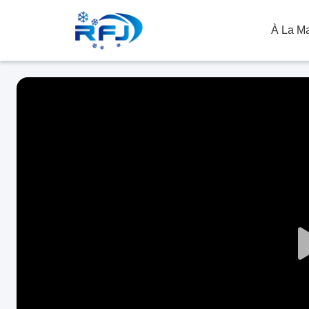
À La M