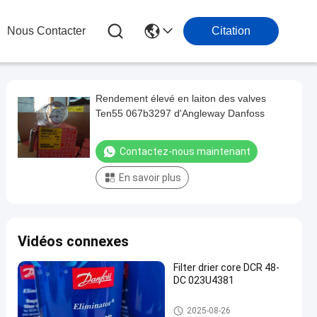
Nous Contacter
Citation
Rendement élevé en laiton des valves
Ten55 067b3297 d'Angleway Danfoss
Contactez-nous maintenant
En savoir plus
Vidéos connexes
Filter drier core DCR 48-
DC 023U4381
Pièces de réfrigération
2025-08-26