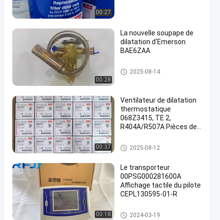
00:27
La nouvelle soupape de
dilatation d'Emerson
BAE6ZAA
een
Pièces de réfrigération
2025-08-14
00:28
Ventilateur de dilatation
thermostatique
068Z3415, TE 2,
R404A/R507A Pièces de
réfrigération
Pièces de réfrigération
00:37
2025-08-12
Le transporteur
00PSG000281600A
Affichage tactile du pilote
CEPL130595-01-R
Pièces de réfrigération
00:18
2024-03-19