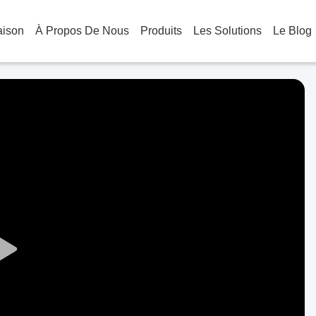
aison
À Propos De Nous
Produits
Les Solutions
Le Blog
Play
Video