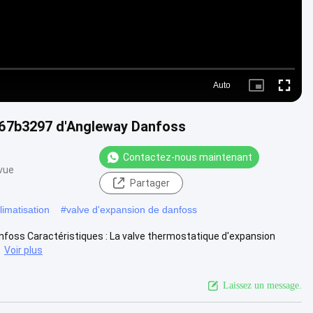
Auto
Picture-
Fullscr
in-
Picture
067b3297 d'Angleway Danfoss
Contactez-nous maintenant
 vue
Partager
limatisation
#
valve d'expansion de danfoss
foss Caractéristiques : La valve thermostatique d'expansion
.
Voir plus
Laissez un message.