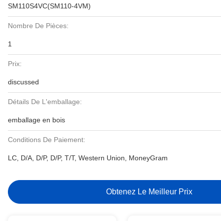
SM110S4VC(SM110-4VM)
Nombre De Pièces:
1
Prix:
discussed
Détails De L'emballage:
emballage en bois
Conditions De Paiement:
LC, D/A, D/P, D/P, T/T, Western Union, MoneyGram
Obtenez Le Meilleur Prix