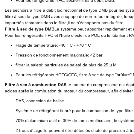
Pour les réfrigérants HFC, sèche-filtres à débit DMB,
Les séchoirs à filtre à débit bidirectionnel de type DMB pour les s
filtre à sec de type DMB avec soupape de non-retour intégrée, lorsque l
impuretés restantes dans le filtre,il ne s'échappera pas du filtre.
Filtre à sec de type DMB
Le système peut absorber rapidement et ef
Pour les réfrigérants HFC et l'huile d'ester de POE ou le lubrifiant
Plage de température: -40 ° C - +70 ° C
Pression de fonctionnement maximale: 42 bar
filtrer la saleté: particules de saleté de plus de 25 μ M
Pour les réfrigérants HCFC/CFC, filtre à sec de type "brûlure"
Filtre à sec à combustion DAS
Le moteur du compresseur est équipé
acides après la combustion du moteur du compresseur, afin d'évite
DAS, connexion de balise
Système de réfrigérant fluoré pour la combustion de type filtre
70% d'aluminium actif et 30% de tamis moléculaire, le système 
2 trous d' aiguille peuvent être détectés chute de pression à trav