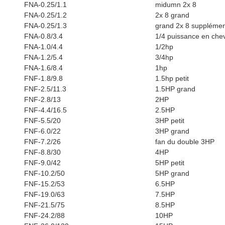
FNA-0.25/1.1
midumn 2x 8
FNA-0.25/1.2
2x 8 grand
FNA-0.25/1.3
grand 2x 8 supplémen
FNA-0.8/3.4
1/4 puissance en che
FNA-1.0/4.4
1/2hp
FNA-1.2/5.4
3/4hp
FNA-1.6/8.4
1hp
FNF-1.8/9.8
1.5hp petit
FNF-2.5/11.3
1.5HP grand
FNF-2.8/13
2HP
FNF-4.4/16.5
2.5HP
FNF-5.5/20
3HP petit
FNF-6.0/22
3HP grand
FNF-7.2/26
fan du double 3HP
FNF-8.8/30
4HP
FNF-9.0/42
5HP petit
FNF-10.2/50
5HP grand
FNF-15.2/53
6.5HP
FNF-19.0/63
7.5HP
FNF-21.5/75
8.5HP
FNF-24.2/88
10HP