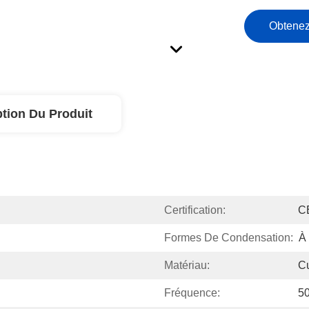
Obtenez
ption Du Produit
Certification:
C
Formes De Condensation:
À 
Matériau:
Cu
Fréquence:
5