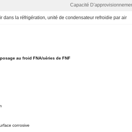
Capacité D'approvisionnemen
r dans la réfrigération
, 
unité de condensateur refroidie par air
treposage au froid FNA/séries de FNF
m
urface corrosive