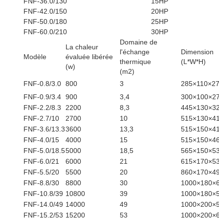
FNF-36.0/130
15HP
FNF-42.0/150
20HP
FNF-50.0/180
25HP
FNF-60.0/210
30HP
Domaine de
La chaleur
l'échange
Dimension
Modèle
évaluée libérée
thermique
(L*W*H)
(w)
(m2)
FNF-0.8/3.0
800
3
285×110×2
FNF-0.9/3.4
900
3,4
300×100×2
FNF-2.2/8.3
2200
8,3
445×130×3
FNF-2.7/10
2700
10
515×130×4
FNF-3.6/13.3
3600
13,3
515×150×4
FNF-4.0/15
4000
15
515×150×4
FNF-5.0/18.5
5000
18,5
565×150×5
FNF-6.0/21
6000
21
615×170×5
FNF-5.5/20
5500
20
860×170×4
FNF-8.8/30
8800
30
1000×180×
FNF-10.8/39
10800
39
1000×180×
FNF-14.0/49
14000
49
1000×200×
FNF-15.2/53
15200
53
1000×200×