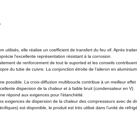
a
um utilisés, elle réalise un coefficient de transfert du feu vif. Après tr
récie l'excellente représentation résistant à la corrosion.
itement de renforcement de tout le suported et les conseils contribuent à
opre du tube de cuivre. La conjonction étroite de l'aileron en aluminium 
ossible. La croix-diffusion multiboucle contribue à un meilleur effet 
cellente dispersion de la chaleur et à faible bruit (condensateur en V).
bine répond aux exigences pour l'étanchéité.
des exigences de dispersion de la chaleur des compresseurs avec de di
fiques) est disponible, le produit est très utilisé dans l'unité de réfrigér