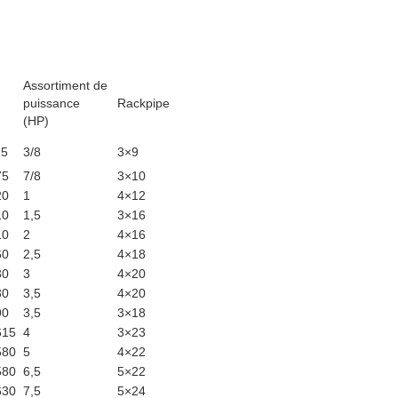
Assortiment de
puissance
Rackpipe
(HP)
75
3/8
3×9
75
7/8
3×10
20
1
4×12
10
1,5
3×16
10
2
4×16
60
2,5
4×18
30
3
4×20
30
3,5
4×20
90
3,5
3×18
615
4
3×23
580
5
4×22
580
6,5
5×22
630
7,5
5×24