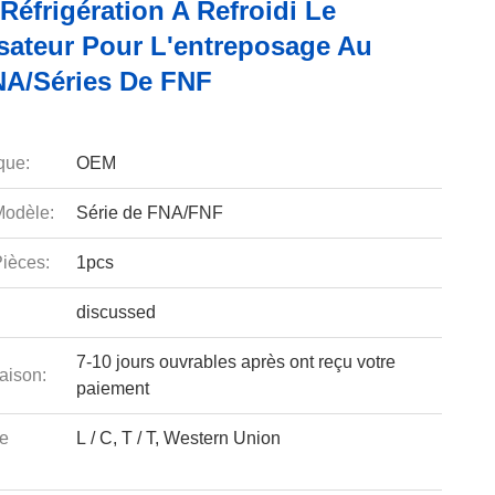
 Réfrigération A Refroidi Le
ateur Pour L'entreposage Au
NA/séries De FNF
que:
OEM
odèle:
Série de FNA/FNF
ièces:
1pcs
discussed
7-10 jours ouvrables après ont reçu votre
aison:
paiement
e
L / C, T / T, Western Union