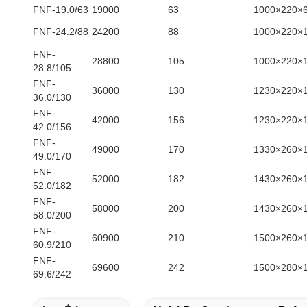
FNF-19.0/63
19000
63
1000×220×
FNF-24.2/88
24200
88
1000×220×
FNF-
28800
105
1000×220×
28.8/105
FNF-
36000
130
1230×220×
36.0/130
FNF-
42000
156
1230×220×
42.0/156
FNF-
49000
170
1330×260×
49.0/170
FNF-
52000
182
1430×260×
52.0/182
FNF-
58000
200
1430×260×
58.0/200
FNF-
60900
210
1500×260×
60.9/210
FNF-
69600
242
1500×280×
69.6/242