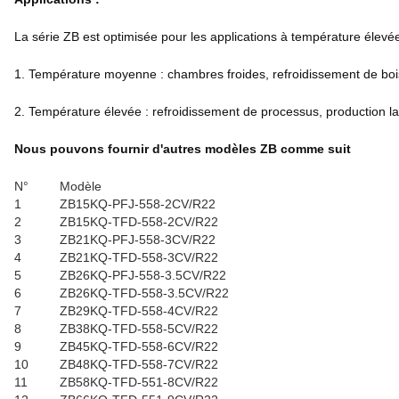
La série ZB est optimisée pour les applications à température élevée
1. Température moyenne : chambres froides, refroidissement de bois
2. Température élevée : refroidissement de processus, production la
Nous pouvons fournir d'autres modèles ZB comme suit
N°
Modèle
1
ZB15KQ-PFJ-558-2CV/R22
2
ZB15KQ-TFD-558-2CV/R22
3
ZB21KQ-PFJ-558-3CV/R22
4
ZB21KQ-TFD-558-3CV/R22
5
ZB26KQ-PFJ-558-3.5CV/R22
6
ZB26KQ-TFD-558-3.5CV/R22
7
ZB29KQ-TFD-558-4CV/R22
8
ZB38KQ-TFD-558-5CV/R22
9
ZB45KQ-TFD-558-6CV/R22
10
ZB48KQ-TFD-558-7CV/R22
11
ZB58KQ-TFD-551-8CV/R22