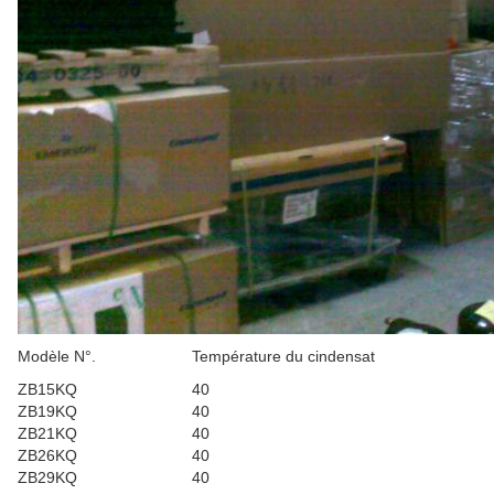
Modèle N°.
Température du cindensat
ZB15KQ
40
ZB19KQ
40
ZB21KQ
40
ZB26KQ
40
ZB29KQ
40