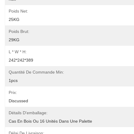
Poids Net:
25KG
Poids Brut:
29KG
L * W * H:
242*242*389
Quantité De Commande Min:
1pcs
Prix:
Discussed
Détails D'emballage:
Cas En Bois Ou 16 Unités Dans Une Palette
Délai De Livraison: