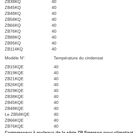
ZB38KQ
40
ZB45KQ
40
ZB48KQ
40
ZB58KQ
40
ZB66KQ
40
ZB76KQ
40
ZB88KQ
40
ZB95KQ
40
ZB114KQ
40
Modèle N°.
Température du cindensat
ZB15KQE
40
ZB19KQE
40
ZB21KQE
40
ZB26KQE
40
ZB29KQE
40
ZB38KQE
40
ZB45KQE
40
ZB48KQE
40
Le ZB58KQE
40
ZB66KQE
40
ZB76KQE
40
Compresseur à rouleaux de la série ZB Emerson pour climatisa