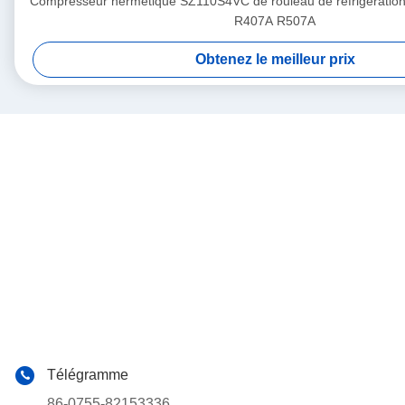
Compresseur hermétique SZ110S4VC de rouleau de réfrigérati
R407A R507A
Obtenez le meilleur prix
Télégramme
86-0755-82153336