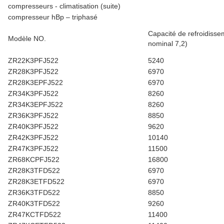
compresseurs - climatisation (suite)
compresseur hBp – triphasé
Capacité de refroidisse
Modèle NO.
nominal 7,2)
ZR22K3PFJ522
5240
ZR28K3PFJ522
6970
ZR28K3EPFJ522
6970
ZR34K3PFJ522
8260
ZR34K3EPFJ522
8260
ZR36K3PFJ522
8850
ZR40K3PFJ522
9620
ZR42K3PFJ522
10140
ZR47K3PFJ522
11500
ZR68KCPFJ522
16800
ZR28K3TFD522
6970
ZR28K3ETFD522
6970
ZR36K3TFD522
8850
ZR40K3TFD522
9260
ZR47KCTFD522
11400