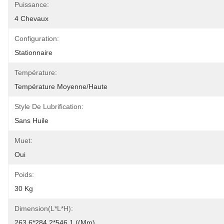
Puissance:
4 Chevaux
Configuration:
Stationnaire
Température:
Température Moyenne/haute
Style De Lubrification:
Sans Huile
Muet:
Oui
Poids:
30 Kg
Dimension(L*L*H):
263.6*284.2*546.1 ((mm)