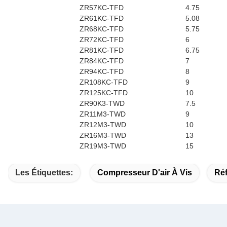
ZR57KC-TFD
4.75
ZR61KC-TFD
5.08
ZR68KC-TFD
5.75
ZR72KC-TFD
6
ZR81KC-TFD
6.75
ZR84KC-TFD
7
ZR94KC-TFD
8
ZR108KC-TFD
9
ZR125KC-TFD
10
ZR90K3-TWD
7.5
ZR11M3-TWD
9
ZR12M3-TWD
10
ZR16M3-TWD
13
ZR19M3-TWD
15
Les Étiquettes:
Compresseur D'air À Vis
Ré