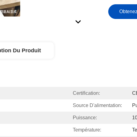
Obtenez
ption Du Produit
Certification:
C
Source D'alimentation:
P
Puissance:
1
Température:
T