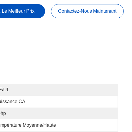
 Le Meilleur Prix
Contactez-Nous Maintenant
E/UL
uissance CA
0hp
empérature Moyenne/haute