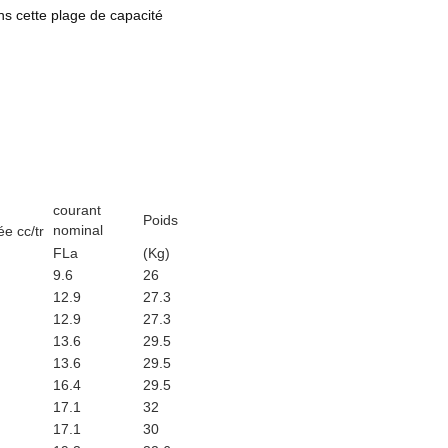
ns cette plage de capacité
courant
Poids
nominal
ée cc/tr
FLa
(Kg)
9.6
26
12.9
27.3
12.9
27.3
13.6
29.5
13.6
29.5
16.4
29.5
17.1
32
17.1
30