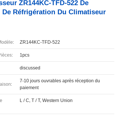
sseur ZR144KC-TFD-522 De
 De Réfrigération Du Climatiseur
odèle:
ZR144KC-TFD-522
ièces:
1pcs
discussed
7-10 jours ouvrables après réception du
aison:
paiement
e
L / C, T / T, Western Union