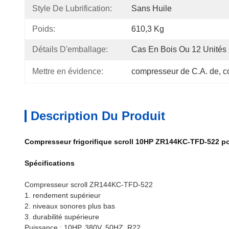
Style De Lubrification:
Sans Huile
Poids:
610,3 Kg
Détails D'emballage:
Cas En Bois Ou 12 Unités
Mettre en évidence:
compresseur de C.A. de
, 
c
Description Du Produit
Compresseur frigorifique scroll 10HP ZR144KC-TFD-522 po
Spécifications
Compresseur scroll ZR144KC-TFD-522
1. rendement supérieur
2. niveaux sonores plus bas
3. durabilité supérieure
Puissance : 10HP, 380V, 50HZ, R22