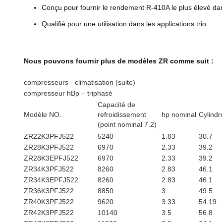
Conçu pour fournir le rendement R-410A le plus élevé da
Qualifié pour une utilisation dans les applications trio
Nous pouvons fournir plus de modèles ZR comme suit :
compresseurs - climatisation (suite)
compresseur hBp – triphasé
Capacité de
Modèle NO.
refroidissement
hp nominal
Cylindr
(point nominal 7.2)
ZR22K3PFJ522
5240
1.83
30.7
ZR28K3PFJ522
6970
2.33
39.2
ZR28K3EPFJ522
6970
2.33
39.2
ZR34K3PFJ522
8260
2.83
46.1
ZR34K3EPFJ522
8260
2.83
46.1
ZR36K3PFJ522
8850
3
49.5
ZR40K3PFJ522
9620
3.33
54.19
ZR42K3PFJ522
10140
3.5
56.8