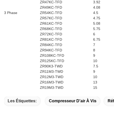
ZR47KC-TFD
3.92
ZR49KC-TFD
4.08
3 Phase
ZR54KC-TFD
4.5
ZR57KC-TFD
4.75
ZR61KC-TFD
5.08
ZR68KC-TFD
5.75
ZR72KC-TFD
6
ZR81KC-TFD
6.75
ZR84KC-TFD
7
ZR94KC-TFD
8
ZR108KC-TFD
9
ZR125KC-TFD
10
ZR90K3-TWD
7.5
ZR11M3-TWD
9
ZR12M3-TWD
10
ZR16M3-TWD
13
ZR19M3-TWD
15
Les Étiquettes:
Compresseur D'air À Vis
Ré