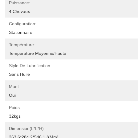
Puissance:
4 Chevaux
Configuration:
Stationnaire
Température:
Température Moyenne/haute
Style De Lubrification:
Sans Huile
Muet:
Oui
Poids:
32kgs
Dimension(L*L*H):
263.6*284.2*546.1 ((mm)