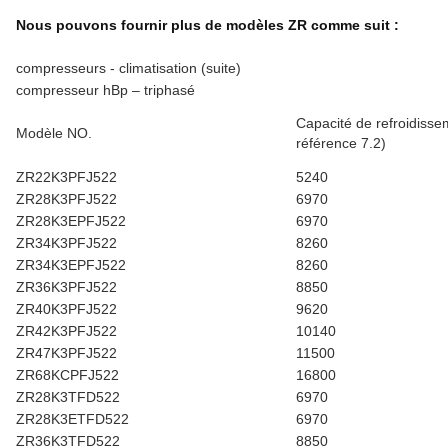
Nous pouvons fournir plus de modèles ZR comme suit :
compresseurs - climatisation (suite)
compresseur hBp – triphasé
Capacité de refroidisse
Modèle NO.
référence 7.2)
ZR22K3PFJ522
5240
ZR28K3PFJ522
6970
ZR28K3EPFJ522
6970
ZR34K3PFJ522
8260
ZR34K3EPFJ522
8260
ZR36K3PFJ522
8850
ZR40K3PFJ522
9620
ZR42K3PFJ522
10140
ZR47K3PFJ522
11500
ZR68KCPFJ522
16800
ZR28K3TFD522
6970
ZR28K3ETFD522
6970
ZR36K3TFD522
8850