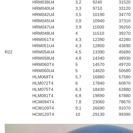
HRM038U4
3,2
9240
31520
HRM040U4
3,3
9710
33120
HRM042U4
3,5
10190
34770
HRM045U4
3,8
10940
37310
HRM047U4
3,9
11500
39250
HRM048U4
4
11510
39270
HRM051T4
4,3
12390
42280
HRM051U4
4,3
12800
43690
R22
HRM054U4
4,5
13390
45680
HRM058U4
4,8
14340
48930
HRM060T4
5
14570
49720
HRM060U4
5
14820
50580
HLM068T4
5,7
16880
57580
HLM072T4
6
17840
60870
HLM075T4
6,3
18430
62880
HLM081T4
6,8
19890
67880
HCM094T4
7,8
23060
78670
HCM109T4
9,1
26690
91070
HCM120T4
10
29130
99390