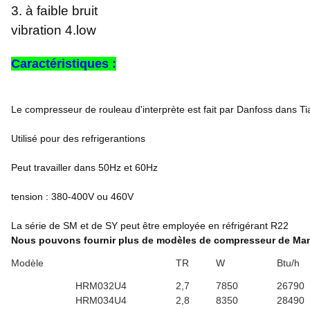
3. à faible bruit
vibration 4.low
Caractéristiques :
Le compresseur de rouleau d'interprète est fait par Danfoss dans Ti
Utilisé pour des refrigerantions
Peut travailler dans 50Hz et 60Hz
tension : 380-400V ou 460V
La série de SM et de SY peut être employée en réfrigérant R22
Nous pouvons fournir plus de modèles de compresseur de Man
Modèle
TR
W
Btu/h
HRM032U4
2,7
7850
26790
HRM034U4
2,8
8350
28490