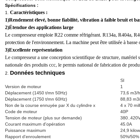
Spécifications :
Caractéristiques :
1.
1)Rendement élevé, bonne fiabilité, vibration à faible bruit et ba
2)Étendue des applications large
Le compresseur emploie R22 comme réfrigérant. R134a, R404a, R407b
protection de l'environnement. La machine peut être utilisée à basse
3)Excellente représentation
Le compresseur a une conception scientifique de structure, matériel stri
nationale des produits ccc, le permis national de fabrication de produi
Données techniques
2.
SI
Version de moteur
1
Déplacement (1450 t/mn 50Hz)
73,6 m3/
Déplacement (1750 t/mn 60Hz)
88,83 m3
Non de la course ennuyée par X du cylindre x
4 x 70 mil
Code de moteur
40P
Tension de moteur (plus sur demande)
380..420
Courant maximum d'opération
45.0A
Puissance maximum
24,9 kilow
Rapport d'enroulement
50%/50%