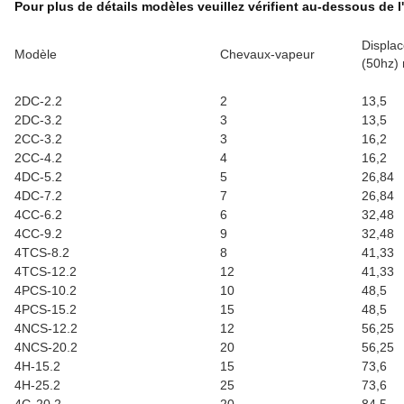
Pour plus de détails modèles veuillez vérifient au-dessous de l
Displa
Modèle
Chevaux-vapeur
(50hz)
2DC-2.2
2
13,5
2DC-3.2
3
13,5
2CC-3.2
3
16,2
2CC-4.2
4
16,2
4DC-5.2
5
26,84
4DC-7.2
7
26,84
4CC-6.2
6
32,48
4CC-9.2
9
32,48
4TCS-8.2
8
41,33
4TCS-12.2
12
41,33
4PCS-10.2
10
48,5
4PCS-15.2
15
48,5
4NCS-12.2
12
56,25
4NCS-20.2
20
56,25
4H-15.2
15
73,6
4H-25.2
25
73,6