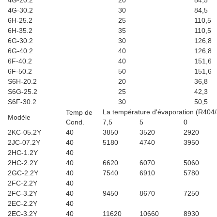
4G-20.2
20
84,5
4G-30.2
30
84,5
6H-25.2
25
110,5
6H-35.2
35
110,5
6G-30.2
30
126,8
6G-40.2
40
126,8
6F-40.2
40
151,6
6F-50.2
50
151,6
S6H-20.2
20
36,8
S6G-25.2
25
42,3
S6F-30.2
30
50,5
La température d'évaporation (R404
Temp de
Modèle
Cond.
7,5
5
0
2KC-05.2Y
40
3850
3520
2920
2JC-07.2Y
40
5180
4740
3950
2HC-1.2Y
40
2HC-2.2Y
40
6620
6070
5060
2GC-2.2Y
40
7540
6910
5780
2FC-2.2Y
40
2FC-3.2Y
40
9450
8670
7250
2EC-2.2Y
40
2EC-3.2Y
40
11620
10660
8930