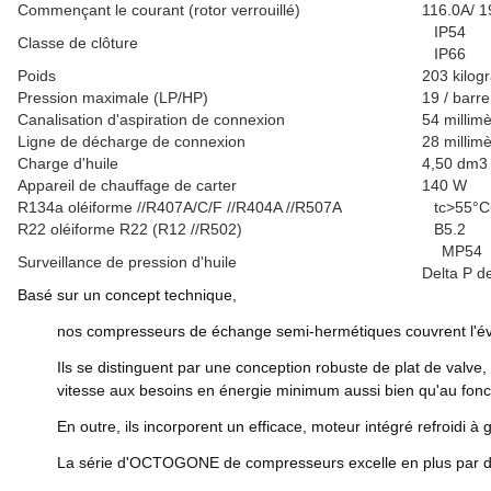
Commençant le courant (rotor verrouillé)
116.0A/ 1
IP54
Classe de clôture
IP66
Poids
203 kilo
Pression maximale (LP/HP)
19 / barr
Canalisation d'aspiration de connexion
54 millimè
Ligne de décharge de connexion
28 millimè
Charge d'huile
4,50 dm3
Appareil de chauffage de carter
140 W
R134a oléiforme //R407A/C/F //R404A //R507A
tc>55°C<
R22 oléiforme R22 (R12 //R502)
B5.2
MP54
Surveillance de pression d'huile
Delta P
Basé sur un concept technique,
nos compresseurs de échange semi-hermétiques couvrent l'évent
Ils se distinguent par une conception robuste de plat de valve, 
vitesse aux besoins en énergie minimum aussi bien qu'au fo
En outre, ils incorporent un efficace, moteur intégré refroidi à 
La série d'OCTOGONE de compresseurs excelle en plus par 