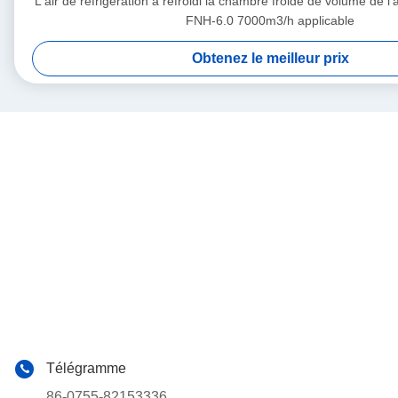
L'air de réfrigération a refroidi la chambre froide de volume de l
FNH-6.0 7000m3/h applicable
Obtenez le meilleur prix
Télégramme
86-0755-82153336