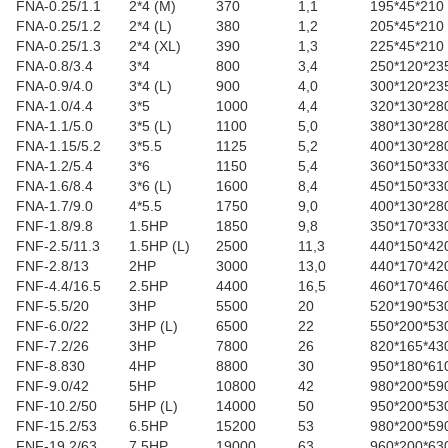
FNA-0.25/1.1
2*4 (M)
370
1,1
195*45*210
FNA-0.25/1.2
2*4 (L)
380
1,2
205*45*210
FNA-0.25/1.3
2*4 (XL)
390
1,3
225*45*210
FNA-0.8/3.4
3*4
800
3,4
250*120*23
FNA-0.9/4.0
3*4 (L)
900
4,0
300*120*23
FNA-1.0/4.4
3*5
1000
4,4
320*130*28
FNA-1.1/5.0
3*5 (L)
1100
5,0
380*130*28
FNA-1.15/5.2
3*5.5
1125
5,2
400*130*28
FNA-1.2/5.4
3*6
1150
5,4
360*150*33
FNA-1.6/8.4
3*6 (L)
1600
8,4
450*150*33
FNA-1.7/9.0
4*5.5
1750
9,0
400*130*28
FNF-1.8/9.8
1.5HP
1850
9,8
350*170*33
FNF-2.5/11.3
1.5HP (L)
2500
11,3
440*150*42
FNF-2.8/13
2HP
3000
13,0
440*170*42
FNF-4.4/16.5
2.5HP
4400
16,5
460*170*46
FNF-5.5/20
3HP
5500
20
520*190*53
FNF-6.0/22
3HP (L)
6500
22
550*200*53
FNF-7.2/26
3HP
7800
26
820*165*43
FNF-8.830
4HP
8800
30
950*180*61
FNF-9.0/42
5HP
10800
42
980*200*59
FNF-10.2/50
5HP (L)
14000
50
950*200*53
FNF-15.2/53
6.5HP
15200
53
980*200*59
FNF-19.2/63
7.5HP
19000
63
960*200*63