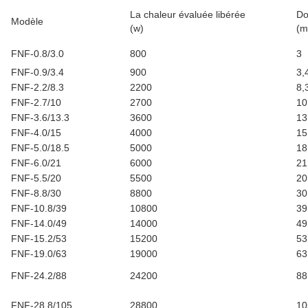
La chaleur évaluée libérée
Do
Modèle
(w)
(m
FNF-0.8/3.0
800
3
FNF-0.9/3.4
900
3,
FNF-2.2/8.3
2200
8,
FNF-2.7/10
2700
10
FNF-3.6/13.3
3600
13
FNF-4.0/15
4000
15
FNF-5.0/18.5
5000
18
FNF-6.0/21
6000
21
FNF-5.5/20
5500
20
FNF-8.8/30
8800
30
FNF-10.8/39
10800
39
FNF-14.0/49
14000
49
FNF-15.2/53
15200
53
FNF-19.0/63
19000
63
FNF-24.2/88
24200
88
FNF-28.8/105
28800
10