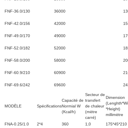
FNF-36.0/130
36000
13
FNF-42.0/156
42000
15
FNF-49.0/170
49000
17
FNF-52.0/182
52000
18
FNF-58.0/200
58000
20
FNF-60.9/210
60900
21
FNF-69.6/242
69600
24
Secteur de
Dimension
Capacité de
transfert
(Lenghth*Wi
MODÈLE
Spécifications
Normial W
de chaleur
*Height)
(Kcal/h)
(mètre
millimètre
carré
)
FNA-0.25/1.0
2*4
360
1,0
175*45*210