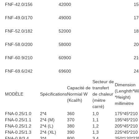
FNF-42.0/156
42000
15
FNF-49.0/170
49000
17
FNF-52.0/182
52000
18
FNF-58.0/200
58000
20
FNF-60.9/210
60900
21
FNF-69.6/242
69600
24
Secteur de
Dimension
Capacité de
transfert
(Lenghth*Wi
MODÈLE
Spécifications
Normial W
de chaleur
*Height)
(Kcal/h)
(mètre
millimètre
carré
)
FNA-0.25/1.0
2*4
360
1,0
175*45*210
FNA-0.25/1.1
2*4 (M)
370
1,1
195*45*210
FNA-0.25/1.2
2*4 (L)
380
1,2
205*45*210
FNA-0.25/1.3
2*4 (XL)
390
1,3
225*45*210
FNA-0.8/3.4
3*4
800
3,4
250*120*23