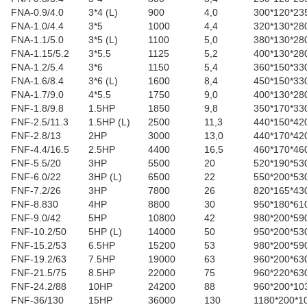
FNA-0.9/4.0
3*4 (L)
900
4,0
300*120*23
FNA-1.0/4.4
3*5
1000
4,4
320*130*28
FNA-1.1/5.0
3*5 (L)
1100
5,0
380*130*28
FNA-1.15/5.2
3*5.5
1125
5,2
400*130*28
FNA-1.2/5.4
3*6
1150
5,4
360*150*33
FNA-1.6/8.4
3*6 (L)
1600
8,4
450*150*33
FNA-1.7/9.0
4*5.5
1750
9,0
400*130*28
FNF-1.8/9.8
1.5HP
1850
9,8
350*170*33
FNF-2.5/11.3
1.5HP (L)
2500
11,3
440*150*42
FNF-2.8/13
2HP
3000
13,0
440*170*42
FNF-4.4/16.5
2.5HP
4400
16,5
460*170*46
FNF-5.5/20
3HP
5500
20
520*190*53
FNF-6.0/22
3HP (L)
6500
22
550*200*53
FNF-7.2/26
3HP
7800
26
820*165*43
FNF-8.830
4HP
8800
30
950*180*61
FNF-9.0/42
5HP
10800
42
980*200*59
FNF-10.2/50
5HP (L)
14000
50
950*200*53
FNF-15.2/53
6.5HP
15200
53
980*200*59
FNF-19.2/63
7.5HP
19000
63
960*200*63
FNF-21.5/75
8.5HP
22000
75
960*220*63
FNF-24.2/88
10HP
24200
88
960*200*10
FNF-36/130
15HP
36000
130
1180*200*1