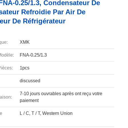
FNA-0.25/1.3, Condensateur De
ateur Refroidie Par Air De
eur De Réfrigérateur
que:
XMK
odèle:
FNA-0.25/1.3
ièces:
1pcs
discussed
7-10 jours ouvrables après ont reçu votre
aison:
paiement
e
L / C, T / T, Western Union