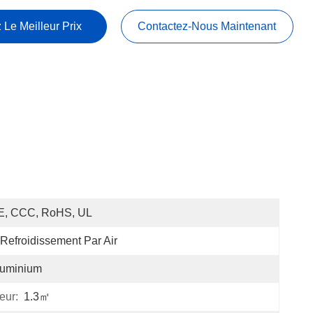
 Le Meilleur Prix
Contactez-Nous Maintenant
E, CCC, RoHS, UL
Refroidissement Par Air
luminium
eur:
1.3㎡