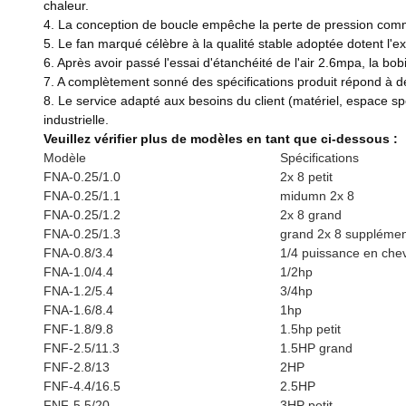
chaleur.
4. La conception de boucle empêche la perte de pression comme p
5. Le fan marqué célèbre à la qualité stable adoptée dotent l'ex
6. Après avoir passé l'essai d'étanchéité de l'air 2.6mpa, la bo
7. A complètement sonné des spécifications produit répond à 
8. Le service adapté aux besoins du client (matériel, espace spéci
industrielle.
Veuillez vérifier plus de modèles en tant que ci-dessous :
Modèle
Spécifications
FNA-0.25/1.0
2x 8 petit
FNA-0.25/1.1
midumn 2x 8
FNA-0.25/1.2
2x 8 grand
FNA-0.25/1.3
grand 2x 8 supplémen
FNA-0.8/3.4
1/4 puissance en che
FNA-1.0/4.4
1/2hp
FNA-1.2/5.4
3/4hp
FNA-1.6/8.4
1hp
FNF-1.8/9.8
1.5hp petit
FNF-2.5/11.3
1.5HP grand
FNF-2.8/13
2HP
FNF-4.4/16.5
2.5HP
FNF-5.5/20
3HP petit