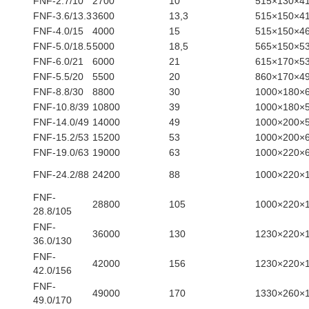
FNF-2.7/10
2700
10
515×130×4
FNF-3.6/13.3
3600
13,3
515×150×4
FNF-4.0/15
4000
15
515×150×4
FNF-5.0/18.5
5000
18,5
565×150×5
FNF-6.0/21
6000
21
615×170×5
FNF-5.5/20
5500
20
860×170×4
FNF-8.8/30
8800
30
1000×180×
FNF-10.8/39
10800
39
1000×180×
FNF-14.0/49
14000
49
1000×200×
FNF-15.2/53
15200
53
1000×200×
FNF-19.0/63
19000
63
1000×220×
FNF-24.2/88
24200
88
1000×220×
FNF-
28800
105
1000×220×
28.8/105
FNF-
36000
130
1230×220×
36.0/130
FNF-
42000
156
1230×220×
42.0/156
FNF-
49000
170
1330×260×
49.0/170