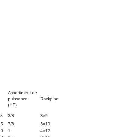
Assortiment de
puissance
Rackpipe
(HP)
75
3/8
3×9
75
7/8
3×10
20
1
4×12