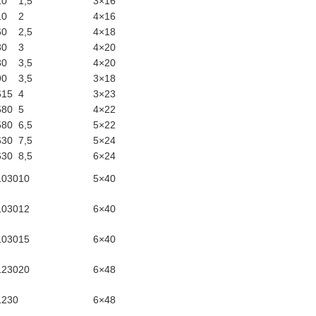
10
1,5
3×16
10
2
4×16
60
2,5
4×18
30
3
4×20
30
3,5
4×20
90
3,5
3×18
615
4
3×23
580
5
4×22
580
6,5
5×22
630
7,5
5×24
630
8,5
6×24
1030
10
5×40
1030
12
6×40
1030
15
6×40
1230
20
6×48
1230
6×48