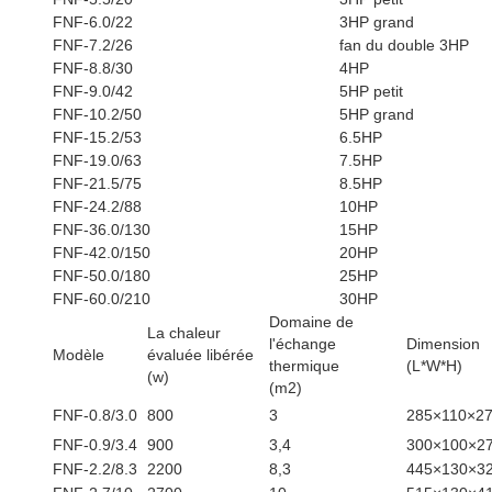
FNF-6.0/22
3HP grand
FNF-7.2/26
fan du double 3HP
FNF-8.8/30
4HP
FNF-9.0/42
5HP petit
FNF-10.2/50
5HP grand
FNF-15.2/53
6.5HP
FNF-19.0/63
7.5HP
FNF-21.5/75
8.5HP
FNF-24.2/88
10HP
FNF-36.0/130
15HP
FNF-42.0/150
20HP
FNF-50.0/180
25HP
FNF-60.0/210
30HP
Domaine de
La chaleur
l'échange
Dimension
Modèle
évaluée libérée
thermique
(L*W*H)
(w)
(m2)
FNF-0.8/3.0
800
3
285×110×2
FNF-0.9/3.4
900
3,4
300×100×2
FNF-2.2/8.3
2200
8,3
445×130×3