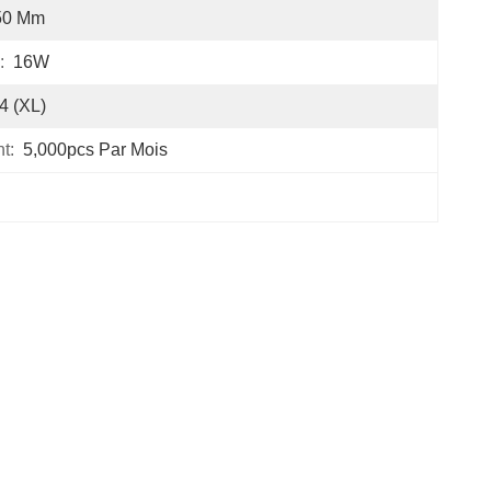
50 Mm
:
16W
4 (XL)
t:
5,000pcs Par Mois