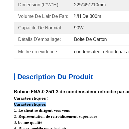
Dimension (L*W*H):
225*45*210mm
Volume De L'air De Fan:
³ /h De 300m
Capacité De Normial:
90W
Détails D'emballage:
Boîte De Carton
Mettre en évidence:
condensateur refroidi par ai
Description Du Produit
Bobine FNA-0.25/1.3 de condensateur refroidie par ai
Caractéristiques :
Caractéristiques
1.
Le client se dirigent vers vous
2.
Représentation de refroidissement supérieure
3. bonne qualité
4.
Divers modèle pour le choix