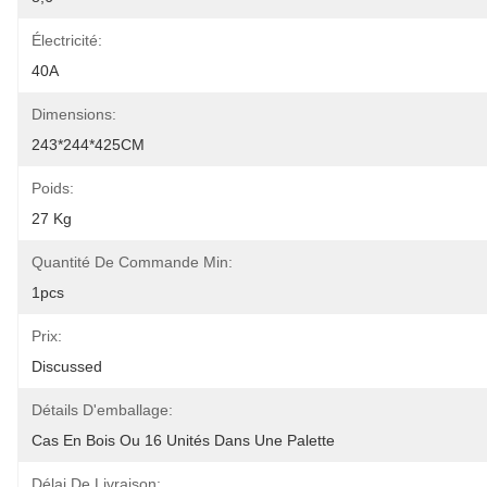
Électricité:
40A
Dimensions:
243*244*425CM
Poids:
27 Kg
Quantité De Commande Min:
1pcs
Prix:
Discussed
Détails D'emballage:
Cas En Bois Ou 16 Unités Dans Une Palette
Délai De Livraison: