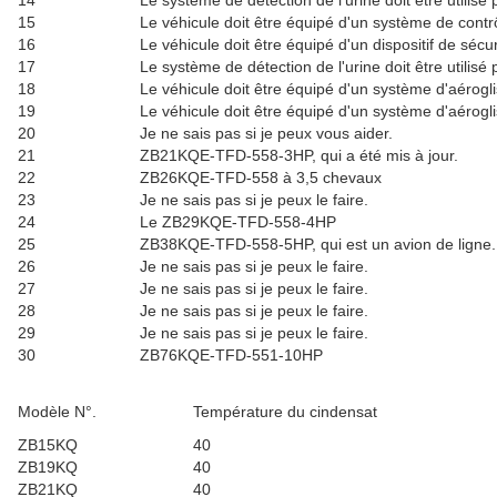
14
Le système de détection de l'urine doit être utilisé 
15
Le véhicule doit être équipé d'un système de contrôl
16
Le véhicule doit être équipé d'un dispositif de sécur
17
Le système de détection de l'urine doit être utilisé p
18
Le véhicule doit être équipé d'un système d'aérogli
19
Le véhicule doit être équipé d'un système d'aérogli
20
Je ne sais pas si je peux vous aider.
21
ZB21KQE-TFD-558-3HP, qui a été mis à jour.
22
ZB26KQE-TFD-558 à 3,5 chevaux
23
Je ne sais pas si je peux le faire.
24
Le ZB29KQE-TFD-558-4HP
25
ZB38KQE-TFD-558-5HP, qui est un avion de ligne.
26
Je ne sais pas si je peux le faire.
27
Je ne sais pas si je peux le faire.
28
Je ne sais pas si je peux le faire.
29
Je ne sais pas si je peux le faire.
30
ZB76KQE-TFD-551-10HP
Modèle N°.
Température du cindensat
ZB15KQ
40
ZB19KQ
40
ZB21KQ
40