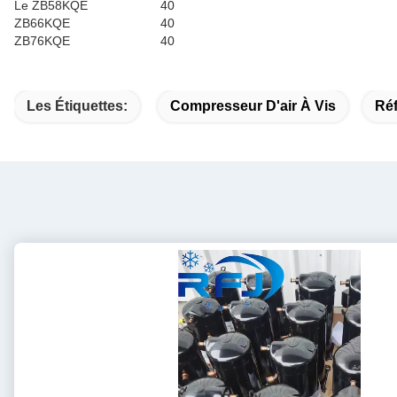
Le ZB58KQE
40
ZB66KQE
40
ZB76KQE
40
Les Étiquettes:
Compresseur D'air À Vis
Ré