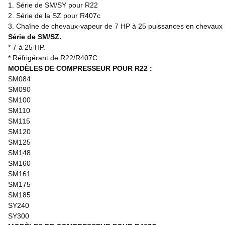
1. Série de SM/SY pour R22
2. Série de la SZ pour R407c
3. Chaîne de chevaux-vapeur de 7 HP à 25 puissances en chevaux
Série de SM/SZ.
* 7 à 25 HP.
* Réfrigérant de R22/R407C
MODÈLES DE COMPRESSEUR POUR R22 :
SM084
SM090
SM100
SM110
SM115
SM120
SM125
SM148
SM160
SM161
SM175
SM185
SY240
SY300