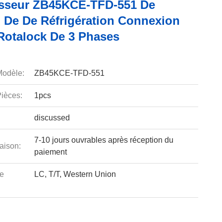
sseur ZB45KCE-TFD-551 De
 De De Réfrigération Connexion
Rotalock De 3 Phases
odèle:
ZB45KCE-TFD-551
ièces:
1pcs
discussed
7-10 jours ouvrables après réception du
aison:
paiement
e
LC, T/T, Western Union