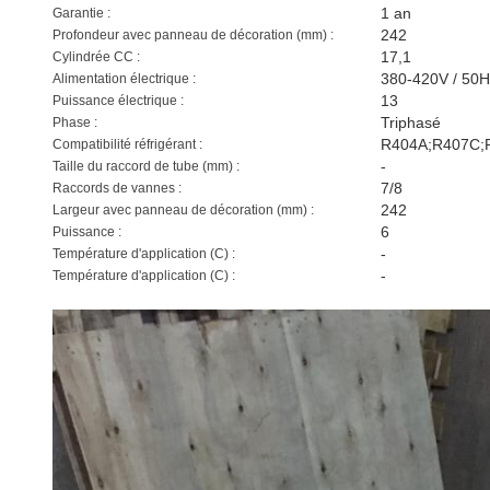
1 an
Garantie :
242
Profondeur avec panneau de décoration (mm) :
17,1
Cylindrée CC :
380-420V / 50H
Alimentation électrique :
13
Puissance électrique :
Triphasé
Phase :
R404A;R407C;
Compatibilité réfrigérant :
-
Taille du raccord de tube (mm) :
7/8
Raccords de vannes :
242
Largeur avec panneau de décoration (mm) :
6
Puissance :
-
Température d'application (C) :
-
Température d'application (C) :