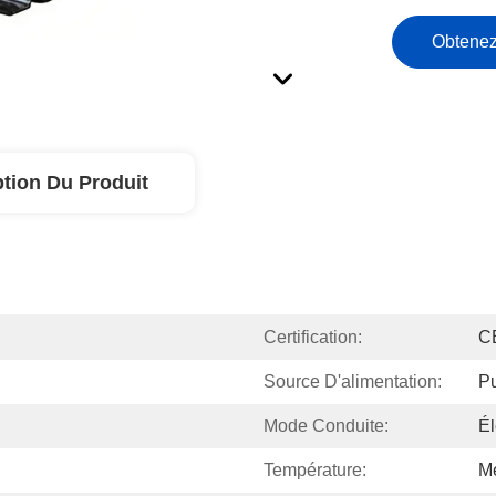
Obtenez
ption Du Produit
Certification:
C
Source D'alimentation:
P
Mode Conduite:
Él
Température:
M