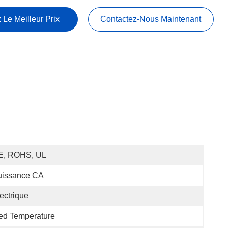
 Le Meilleur Prix
Contactez-Nous Maintenant
E, ROHS, UL
uissance CA
ectrique
ed Temperature