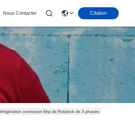
Nous Contacter
Citation
seur ZB45KCE-TFD-551 de rouleau de de réfrigération connexion 6hp de Rotalock de 3 phases