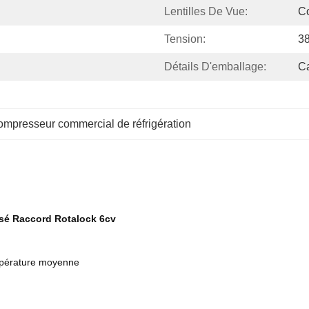
Lentilles De Vue:
C
Tension:
3
Détails D'emballage:
Ca
ompresseur commercial de réfrigération
asé Raccord Rotalock 6cv
empérature moyenne