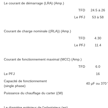
Le courant de démarrage (LRA) (Amp.)
TFD
24.5 à 26
Le PFJ
53 à 58
Courant de charge nominale ((RLA))
(Amp.)
TFD
4.30
Le PFJ
11.4
Courant de fonctionnement maximal (MCC)
(Amp.)
TFD
6.0
Le PFJ
16
Capacité de fonctionnement
40 μF ou 370 
(single phase)
Puissance du chauffage du carter ((W)
Le diamètre extérieur de l'adaptateur (en)