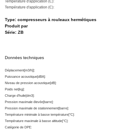
Température d'application (C):
Température d'application (C):
Type: compresseurs à rouleaux hermétiques
Produit par
Série: ZB
Données techniques
Déplacement
[m3/h]
]:
Puissance acoustique
[dBA
]:
Niveau de pression acoustique
[dB
]:
Poids net
[kg
]:
Charge d'huile
[dm3
]:
Pression maximale élevée
[barre
]:
Pression maximale de stationnement
[barre
]:
Température minimale à basse température
[°C
]:
Température maximale à basse altitude
[°C
]:
Catégorie de DPE: