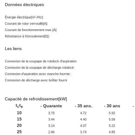
Données électriques
Énergie électrique
[V/~/Hz
]:
Courant de rotor verrouillé
[A
]:
Courant de fonctionnement max.
[A
]:
Résistance à l'enroulement
[Ω
]:
Les liens
Connexion de la soupape de rotolock d'aspiration
Connexion de la soupape de décharge rotolock:
Connexion d'aspiration avec manche fournie:
Connexion de décharge avec boîtier fourni
Capacité de refroidissement
[kW
]
t
t
- Quarante
- 35 ans.
- 30 ans
-
c
e
10
3.75
4.72
5.92
15
3.44
4.40
5.58
20
3.14
4.07
5.22
25
2.86
3.74
4.85