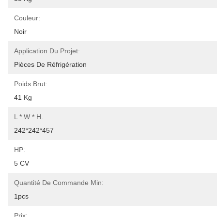
Couleur:
Noir
Application Du Projet:
Pièces De Réfrigération
Poids Brut:
41 Kg
L * W * H:
242*242*457
HP:
5 CV
Quantité De Commande Min:
1pcs
Prix: