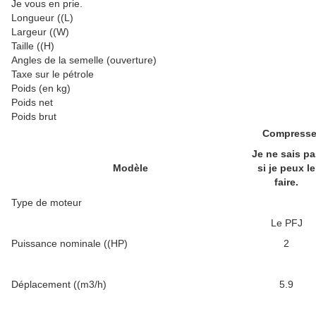
Je vous en prie.
Longueur ((L)
Largeur ((W)
Taille ((H)
Angles de la semelle (ouverture)
Taxe sur le pétrole
Poids (en kg)
Poids net
Poids brut
Compresseu
Je ne sais pa
Modèle
si je peux le
faire.
Type de moteur
Le PFJ
Puissance nominale ((HP)
2
Déplacement ((m3/h)
5.9