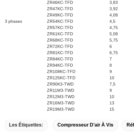
ZR46KC-TFD
3,83
ZR47KC-TFD
3,92
ZR49KC-TFD
4,08
3 phases
ZR54KC-TFD
4,5
ZR57KC-TFD
4,75
ZR61KC-TFD
5,08
ZR68KC-TFD
5,75
ZR72KC-TFD
6
ZR81KC-TFD
6,75
ZR84KC-TFD
7
ZR94KC-TFD
8
ZR108KC-TFD
9
ZR125KC-TFD
10
ZR90K3-TWD
7,5
ZR11M3-TWD
9
ZR12M3-TWD
10
ZR16M3-TWD
13
ZR19M3-TWD
15
Les Étiquettes:
Compresseur D'air À Vis
Ré