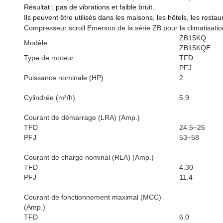
Résultat : pas de vibrations et faible bruit.
Ils peuvent être utilisés dans les maisons, les hôtels, les resta
Compresseur scroll Emerson de la série ZB pour la climatisatio
ZB15KQ
Modèle
ZB15KQE
Type de moteur
TFD
PFJ
Puissance nominale (HP)
2
Cylindrée (m³/h)
5.9
Courant de démarrage (LRA) (Amp.)
TFD
24.5~26
PFJ
53~58
Courant de charge nominal (RLA) (Amp.)
TFD
4.30
PFJ
11.4
Courant de fonctionnement maximal (MCC)
(Amp.)
TFD
6.0