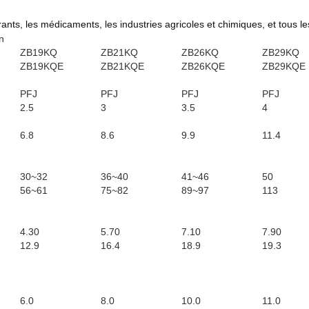
urants, les médicaments, les industries agricoles et chimiques, et tous l
n
ZB19KQ
ZB21KQ
ZB26KQ
ZB29KQ
ZB19KQE
ZB21KQE
ZB26KQE
ZB29KQE
PFJ
PFJ
PFJ
PFJ
2.5
3
3.5
4
6.8
8.6
9.9
11.4
30~32
36~40
41~46
50
56~61
75~82
89~97
113
4.30
5.70
7.10
7.90
12.9
16.4
18.9
19.3
6.0
8.0
10.0
11.0