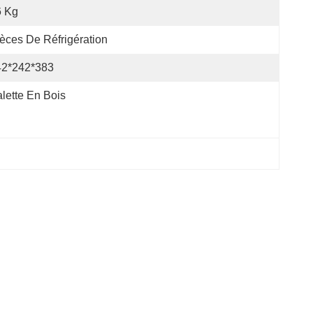
6 Kg
èces De Réfrigération
42*242*383
lette En Bois