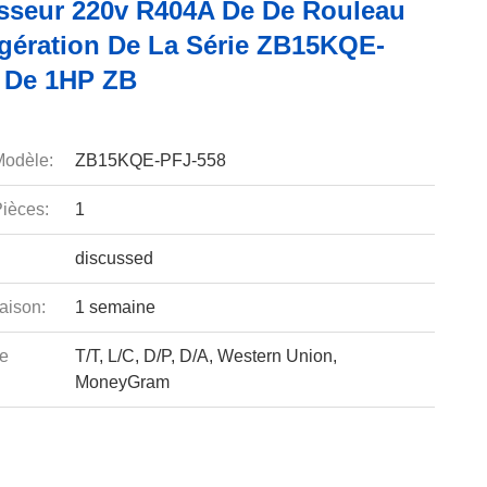
seur 220v R404A De De Rouleau
igération De La Série ZB15KQE-
 De 1HP ZB
odèle:
ZB15KQE-PFJ-558
ièces:
1
discussed
aison:
1 semaine
e
T/T, L/C, D/P, D/A, Western Union,
MoneyGram