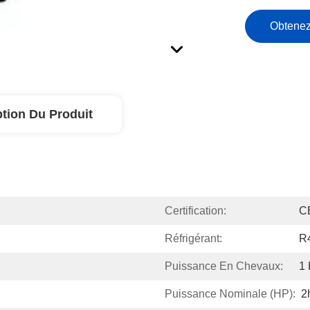
Obtenez
ption Du Produit
Certification:
C
Réfrigérant:
R
Puissance En Chevaux:
1
Puissance Nominale (HP):
2