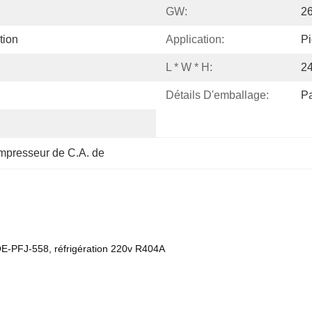
GW:
2
tion
Application:
Pi
L * W * H:
2
Détails D'emballage:
Pa
mpresseur de C.A. de
QE-PFJ-558, réfrigération 220v R404A