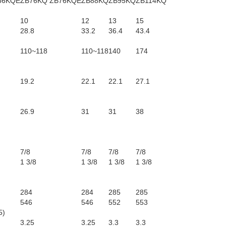
66KQE
ZB76KQ ZB76KQE
ZB88KQ
ZB95KQ
ZB114KQ
10
12
13
15
28.8
33.2
36.4
43.4
110~118
110~118
140
174
19.2
22.1
22.1
27.1
26.9
31
31
38
7/8
7/8
7/8
7/8
1 3/8
1 3/8
1 3/8
1 3/8
284
284
285
285
546
546
552
553
5)
3.25
3.25
3.3
3.3