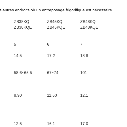
es autres endroits où un entreposage frigorifique est nécessaire.
ZB38KQ
ZB45KQ
ZB48KQ
ZB38KQE
ZB45KQE
ZB48KQE
5
6
7
14.5
17.2
18.8
58.6~65.5
67~74
101
8.90
11.50
12.1
12.5
16.1
17.0