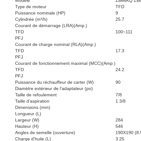
Modèle
ZB66KQ ZB
Type de moteur
TFD
Puissance nominale (HP)
9
Cylindrée (m³/h)
25.7
Courant de démarrage (LRA)(Amp.)
TFD
100~111
PFJ
Courant de charge nominal (RLA)(Amp.)
TFD
17.3
PFJ
Courant de fonctionnement maximal (MCC)(Amp.)
TFD
24.2
PFJ
Puissance du réchauffeur de carter (W)
90
Diamètre extérieur de l'adaptateur (po)
Taille de refoulement
7/8
Taille d'aspiration
1 3/8
Dimensions (mm)
Longueur (L)
Largeur (W)
284
Hauteur (H)
546
Angles de semelle (ouverture)
190X190 (8.
Charge d'huile (L)
3.25