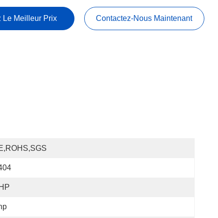
 Le Meilleur Prix
Contactez-Nous Maintenant
E,ROHS,SGS
404
 HP
hp