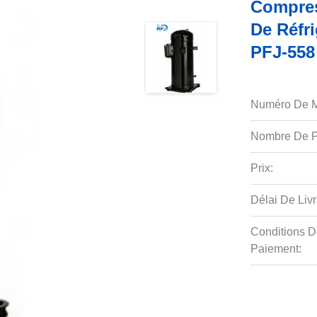
Compres
De Réfr
PFJ-558
Numéro De M
Nombre De P
Prix:
Délai De Livr
Conditions D
Paiement: