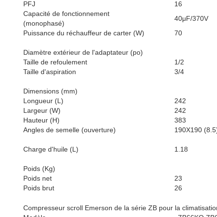
PFJ
16
Capacité de fonctionnement
40μF/370V
(monophasé)
Puissance du réchauffeur de carter (W)
70
Diamètre extérieur de l'adaptateur (po)
Taille de refoulement
1/2
Taille d'aspiration
3/4
Dimensions (mm)
Longueur (L)
242
Largeur (W)
242
Hauteur (H)
383
Angles de semelle (ouverture)
190X190 (8.5
Charge d'huile (L)
1.18
Poids (Kg)
Poids net
23
Poids brut
26
Compresseur scroll Emerson de la série ZB pour la climatisatio