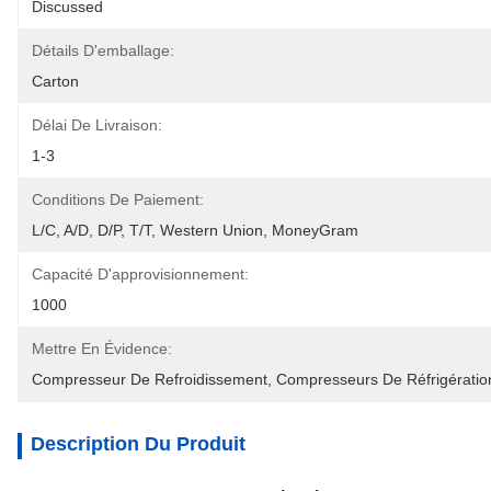
Discussed
Détails D'emballage:
Carton
Délai De Livraison:
1-3
Conditions De Paiement:
L/C, A/D, D/P, T/T, Western Union, MoneyGram
Capacité D'approvisionnement:
1000
Mettre En Évidence:
Compresseur De Refroidissement
, 
Compresseurs De Réfrigérati
Description Du Produit