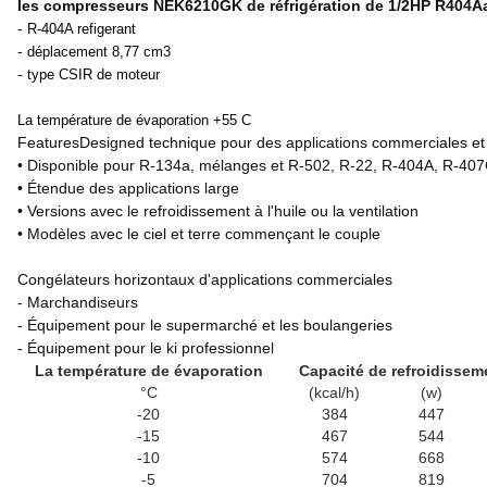
les compresseurs NEK6210GK de réfrigération de 1/2HP R404
-
R-404A refigerant
-
déplacement 8,77 cm3
-
type CSIR de moteur
La température de évaporation +55 C
FeaturesDesigned technique pour des applications commerciales et 
• Disponible pour R-134a, mélanges et R-502, R-22, R-404A, R-40
• Étendue des applications large
• Versions avec le refroidissement à l'huile ou la ventilation
• Modèles avec le ciel et terre commençant le couple
Congélateurs horizontaux d'applications commerciales
- Marchandiseurs
- Équipement pour le supermarché et les boulangeries
- Équipement pour le ki professionnel
La température de évaporation
Capacité de refroidissem
°C
(kcal/h)
(w)
-20
384
447
-15
467
544
-10
574
668
-5
704
819