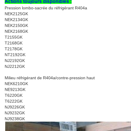
Actions toujours disponibles :
Pression lombo-sacrée du réfrigérant R404a
NEK2125GK
NEK2134GK
NEK2150GK
NEK2168GK
T2155GK
T2168GK
T2178GK
NT2192GK
NJ2192GK
NJ2212GK
Milieu réfrigérant de R404a/contre-pression haut
NEK6210GK
NE9213GK
T6220GK
T6222GK
NJ9226GK
NJ9232GK
NJ9238GK