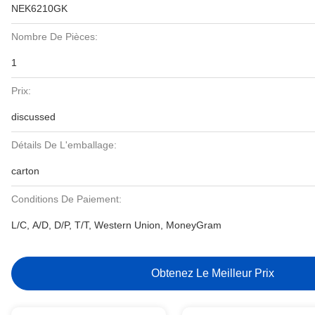
NEK6210GK
Nombre De Pièces:
1
Prix:
discussed
Détails De L'emballage:
carton
Conditions De Paiement:
L/C, A/D, D/P, T/T, Western Union, MoneyGram
Obtenez Le Meilleur Prix