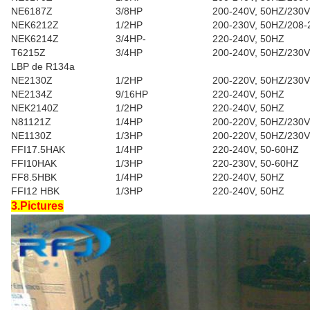
NE6187Z
3/8HP
200-240V, 50HZ/2
NEK6212Z
1/2HP
200-230V, 50HZ/20
NEK6214Z
3/4HP-
220-240V, 50HZ
T6215Z
3/4HP
200-240V, 50HZ/2
LBP de R134a
NE2130Z
1/2HP
200-220V, 50HZ/2
NE2134Z
9/16HP
220-240V, 50HZ
NEK2140Z
1/2HP
220-240V, 50HZ
N81121Z
1/4HP
200-220V, 50HZ/2
NE1130Z
1/3HP
200-220V, 50HZ/2
FFI17.5HAK
1/4HP
220-240V, 50-60HZ
FFI10HAK
1/3HP
220-230V, 50-60HZ
FF8.5HBK
1/4HP
220-240V, 50HZ
FFI12 HBK
1/3HP
220-240V, 50HZ
3.Pictures