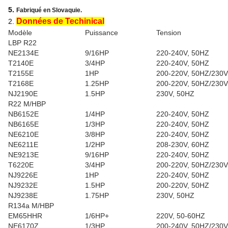
5.
Fabriqué en Slovaquie.
Données de Techinical
2.
Modèle
Puissance
Tension
LBP R22
NE2134E
9/16HP
220-240V, 50HZ
T2140E
3/4HP
220-240V, 50HZ
T2155E
1HP
200-220V, 50HZ/2
T2168E
1.25HP
200-220V, 50HZ/2
NJ2190E
1.5HP
230V, 50HZ
R22 M/HBP
NB6152E
1/4HP
220-240V, 50HZ
NB6165E
1/3HP
220-240V, 50HZ
NE6210E
3/8HP
220-240V, 50HZ
NE6211E
1/2HP
208-230V, 60HZ
NE9213E
9/16HP
220-240V, 50HZ
T6220E
3/4HP
200-220V, 50HZ/2
NJ9226E
1HP
220-240V, 50HZ
NJ9232E
1.5HP
200-220V, 50HZ
NJ9238E
1.75HP
230V, 50HZ
R134a M/HBP
EM65HHR
1/6HP+
220V, 50-60HZ
NE6170Z
1/3HP
200-240V, 50HZ/2