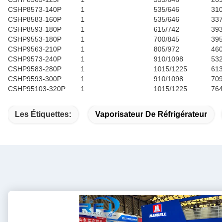
CSHP8573-140P
1
535/646
31
CSHP8583-160P
1
535/646
33
CSHP8593-180P
1
615/742
39
CSHP9553-180P
1
700/845
39
CSHP9563-210P
1
805/972
46
CSHP9573-240P
1
910/1098
53
CSHP9583-280P
1
1015/1225
61
CSHP9593-300P
1
910/1098
70
CSHP95103-320P
1
1015/1225
76
Les Étiquettes:
Vaporisateur De Réfrigérateur