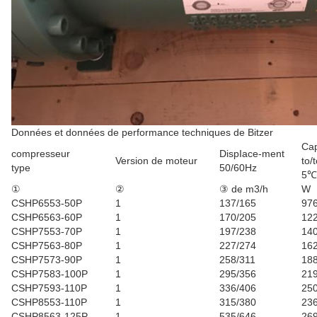
Données et données de performance techniques de Bitzer
Cap
compresseur
DispIace-ment
Version de moteur
to/t
type
50/60Hz
5℃
①
②
③ de m3/h
W
CSHP6553-50P
1
137/165
97
CSHP6563-60P
1
170/205
12
CSHP7553-70P
1
197/238
14
CSHP7563-80P
1
227/274
16
CSHP7573-90P
1
258/311
18
CSHP7583-100P
1
295/356
21
CSHP7593-110P
1
336/406
25
CSHP8553-110P
1
315/380
23
CSHP8563-125P
1
535/646
26