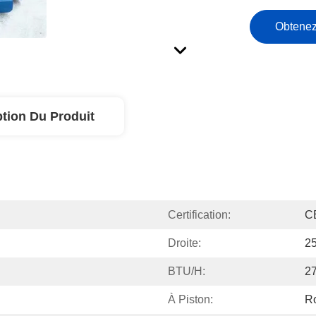
Obtenez
ption Du Produit
Certification:
C
Droite:
2
BTU/H:
2
À Piston:
R