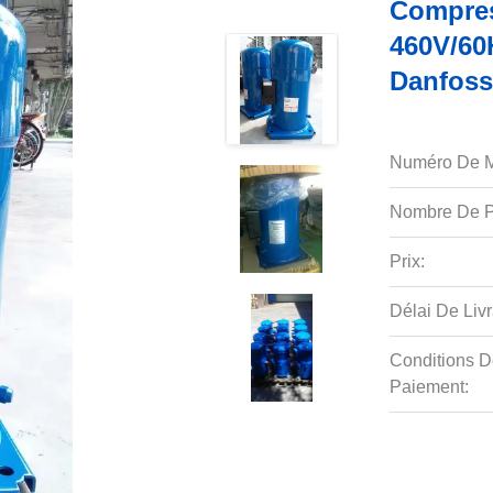
Compre
460V/60
Danfoss
Numéro De M
Nombre De P
Prix:
Délai De Livr
Conditions D
Paiement: