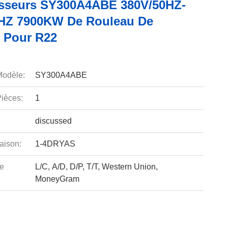
sseurs SY300A4ABE 380V/50HZ-
HZ 7900KW De Rouleau De
 Pour R22
odèle:
SY300A4ABE
ièces:
1
discussed
aison:
1-4DRYAS
e
L/C, A/D, D/P, T/T, Western Union,
MoneyGram