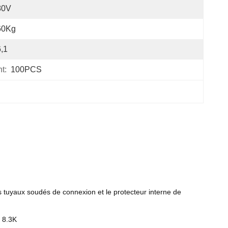
80V
60Kg
,1
t:
100PCS
tuyaux soudés de connexion et le protecteur interne de
g 8.3K