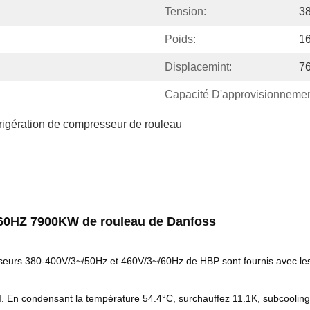
Tension:
3
Poids:
1
Displacemint:
76
Capacité D'approvisionnemen
frigération de compresseur de rouleau
0HZ 7900KW de rouleau de Danfoss
urs 380-400V/3~/50Hz et 460V/3~/60Hz de HBP sont fournis avec les 
RI. En condensant la température 54.4°C, surchauffez 11.1K, subcoolin