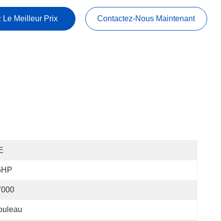
 Le Meilleur Prix
Contactez-Nous Maintenant
E
5HP
7000
ouleau