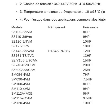
2. Chaîne de tension : 340-440V/50Hz, 414-506/60Hz
3. Température ambiante de évaporation : -10 to15°C (la 
4. Pour l'usage dans des applications commerciales légèr
Modèle
Réfrigérant
Puissance
SZ100-3/9VM
8HP
SZ110-3/9Vm
9HP
SZ120-3/9VM
10HP
SZ125-3RM
10HP
SZ148-3/9VAM
R134A/R407C
12HP
SZ161-T3/9VC
13HP
SZ/Y185-3/9CAM
15HP
SZ240A3/9CBM
20HP
SZ300A3/9CBM
25HP
SM084-4VM
7HP
SM090-4VM
7.5HP
SM100-4VM
8HP
SM110-4VM
9HP
SM112A4ACB
9HP
SM115-4CAM
9.5HP
SM120-4VM
10HP