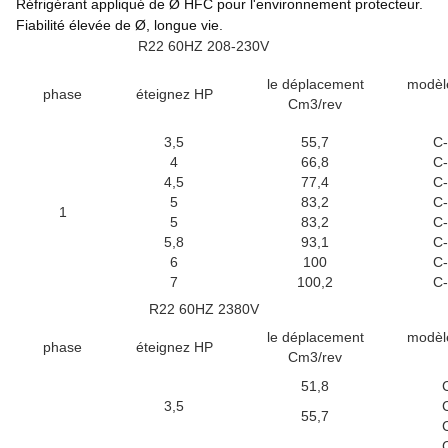
Réfrigérant appliqué de Ø HFC pour l'environnement protecteur.
Fiabilité élevée de Ø, longue vie.
R22 60HZ 208-230V
le déplacement
modèl
phase
éteignez HP
Cm3/rev
3,5
55,7
C
4
66,8
C
4,5
77,4
C
5
83,2
C
1
5
83,2
C
5,8
93,1
C
6
100
C
7
100,2
C
R22 60HZ 2380V
le déplacement
modèl
phase
éteignez HP
Cm3/rev
51,8
3,5
55,7