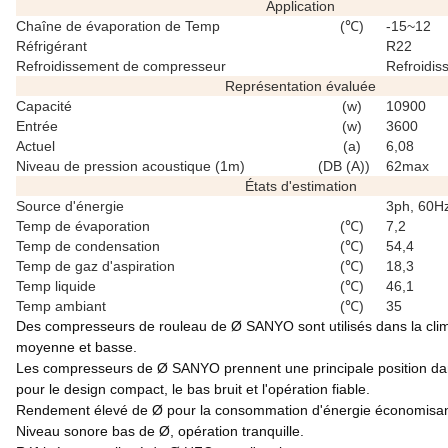
Application
Chaîne de évaporation de Temp
(℃)
-15~12
Réfrigérant
R22
Refroidissement de compresseur
Refroidis
Représentation évaluée
Capacité
(w)
10900
Entrée
(w)
3600
Actuel
(a)
6,08
Niveau de pression acoustique (1m)
(DB (A))
62max
États d'estimation
Source d'énergie
3ph, 60H
Temp de évaporation
(℃)
7,2
Temp de condensation
(℃)
54,4
Temp de gaz d'aspiration
(℃)
18,3
Temp liquide
(℃)
46,1
Temp ambiant
(℃)
35
Des compresseurs de rouleau de Ø SANYO sont utilisés dans la clima
moyenne et basse.
Les compresseurs de Ø SANYO prennent une principale position dans l
pour le design compact, le bas bruit et l'opération fiable.
Rendement élevé de Ø pour la consommation d'énergie économisan
Niveau sonore bas de Ø, opération tranquille.