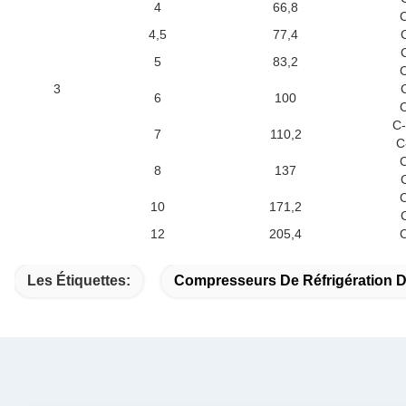
4
66,8
4,5
77,4
5
83,2
3
6
100
C
7
110,2
C
8
137
10
171,2
12
205,4
Les Étiquettes:
Compresseurs De Réfrigération 