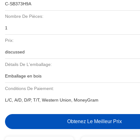
C-SB373H9A
Nombre De Pièces:
1
Prix:
discussed
Détails De L'emballage:
Emballage en bois
Conditions De Paiement:
L/C, A/D, D/P, T/T, Western Union, MoneyGram
Obtenez Le Meilleur Prix