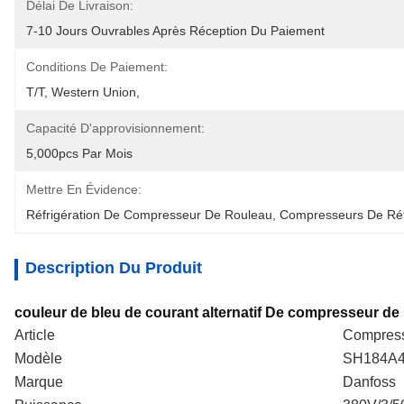
Délai De Livraison:
7-10 Jours Ouvrables Après Réception Du Paiement
Conditions De Paiement:
T/T, Western Union,
Capacité D'approvisionnement:
5,000pcs Par Mois
Mettre En Évidence:
Réfrigération De Compresseur De Rouleau
, 
Compresseurs De Réf
Description Du Produit
couleur de bleu de courant alternatif De compresseur d
Article
Compress
Modèle
SH184A
Marque
Danfoss