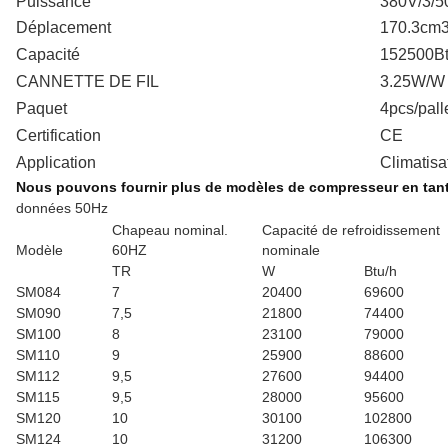
Puissance
380V/3/5
Déplacement
170.3cm3
Capacité
152500Bt
CANNETTE DE FIL
3.25W/W
Paquet
4pcs/pall
Certification
CE
Application
Climatisa
Nous pouvons fournir plus de modèles de compresseur en tant
données 50Hz
Chapeau nominal.
Capacité de refroidissement
Modèle
60HZ
nominale
TR
W
Btu/h
SM084
7
20400
69600
SM090
7,5
21800
74400
SM100
8
23100
79000
SM110
9
25900
88600
SM112
9,5
27600
94400
SM115
9,5
28000
95600
SM120
10
30100
102800
SM124
10
31200
106300