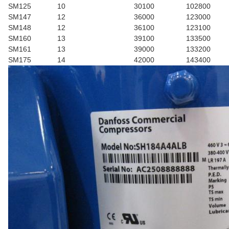
SM125
10
30100
102800
SM147
12
36000
123000
SM148
12
36100
123100
SM160
13
39100
133500
SM161
13
39000
133200
SM175
14
42000
143400