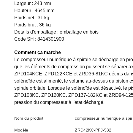
Largeur : 243 mm
Hauteur : 4645 mm
Poids net : 31 kg
Poids brut : 36 kg
Détails d'emballage : emballage en bois
Code SH : 8414301900
Comment ça marche
Le compresseur numérique à spirale se décharge en profi
que les éléments de compression puissent se sépare
ZPD104KCE, ZPD122KCE et ZRD36-81KC décrits dans ce bu
solénoïde est alimenté, le volume au-dessus du piston es
spirale orbitale. Lorsque le solénoïde est désactivé, le
ZPD103KC, ZPD120KC, ZPD137-182KC et ZRD94-125KC util
pression du compresseur à l'état déchargé.
Nom du produit
compresseur numérique à spir
Modèle
ZRD42KC-PFJ-532