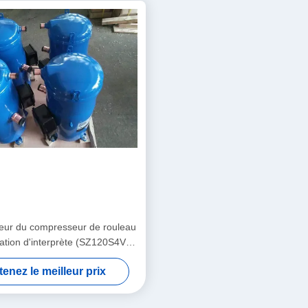
ur du compresseur de rouleau
ration d'interprète (SZ120S4VC)
R407 10HP
enez le meilleur prix