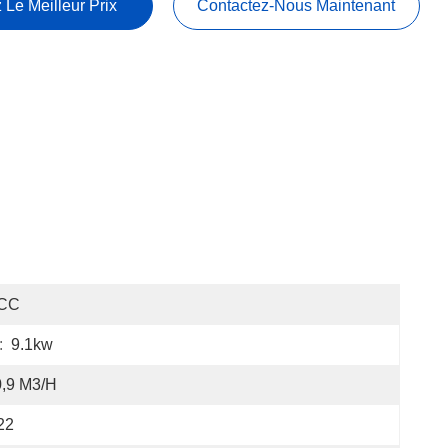
 Le Meilleur Prix
Contactez-Nous Maintenant
CC
:
9.1kw
0,9 M3/h
22