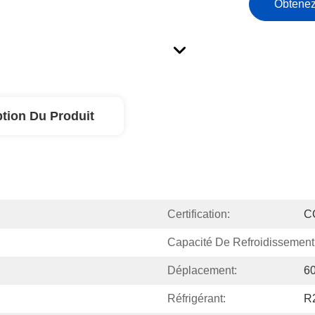
Obtenez
ption Du Produit
Certification:
C
Capacité De Refroidissement
Déplacement:
6
Réfrigérant:
R