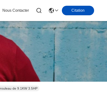
Nous Contacter
Citation
seur hermétique ZRD42KC-PFJ-532 de de rouleau de 9.1KW 3.5HP