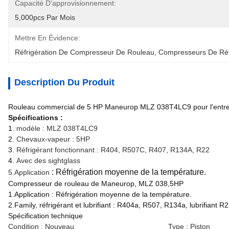
Capacité D'approvisionnement:
5,000pcs Par Mois
Mettre En Évidence:
Réfrigération De Compresseur De Rouleau
, 
Compresseurs De Réf
Description Du Produit
Rouleau commercial de 5 HP Maneurop MLZ 038T4LC9 pour l'entre
Spécifications :
1.
modèle : MLZ 038T4LC9
2.
Chevaux-vapeur : 5HP
3.
Réfrigérant fonctionnant : R404, R507C, R407, R134A, R22
4.
Avec des sightglass
: Réfrigération moyenne de la température.
5.Application
Compresseur de rouleau de Maneurop, MLZ 038,5HP
1.Application : Réfrigération moyenne de la température.
2.Family, réfrigérant et lubrifiant : R404a, R507, R134a, lubrifiant R2
Spécification technique
Condition : Nouveau
Type : Piston