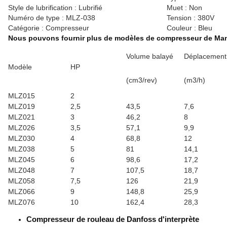
Style de lubrification : Lubrifié
Muet : Non
Numéro de type : MLZ-038
Tension : 380V
Catégorie : Compresseur
Couleur : Bleu
Nous pouvons fournir plus de modèles de compresseur de Man
Volume balayé
Déplacement
Modèle
HP
(cm3/rev)
(m3/h)
MLZ015
2
MLZ019
2,5
43,5
7,6
MLZ021
3
46,2
8
MLZ026
3,5
57,1
9,9
MLZ030
4
68,8
12
MLZ038
5
81
14,1
MLZ045
6
98,6
17,2
MLZ048
7
107,5
18,7
MLZ058
7,5
126
21,9
MLZ066
9
148,8
25,9
MLZ076
10
162,4
28,3
Compresseur de rouleau de Danfoss d'interprète