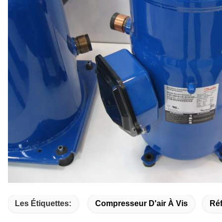
Les Étiquettes:
Compresseur D'air À Vis
Ré