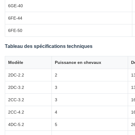
6GE-40
6FE-44
6FE-50
Tableau des spécifications techniques
Modèle
Puissance en chevaux
D
2DC-2.2
2
1
2DC-3.2
3
1
2CC-3.2
3
1
2CC-4.2
4
1
4DC-5.2
5
2