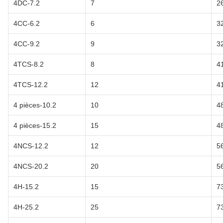
4DC-7.2
7
2
4CC-6.2
6
3
4CC-9.2
9
3
4TCS-8.2
8
4
4TCS-12.2
12
4
4 pièces-10.2
10
4
4 pièces-15.2
15
4
4NCS-12.2
12
5
4NCS-20.2
20
5
4H-15.2
15
7
4H-25.2
25
7