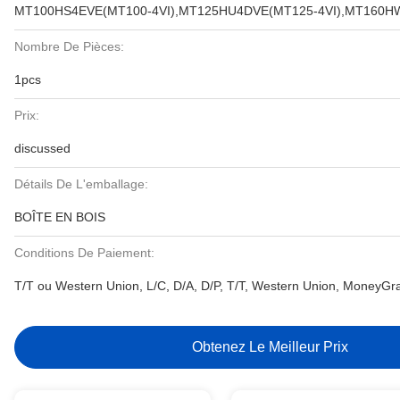
MT100HS4EVE(MT100-4VI),MT125HU4DVE(MT125-4VI),MT160HW
Nombre De Pièces:
1pcs
Prix:
discussed
Détails De L'emballage:
BOÎTE EN BOIS
Conditions De Paiement:
T/T ou Western Union, L/C, D/A, D/P, T/T, Western Union, MoneyG
Obtenez Le Meilleur Prix