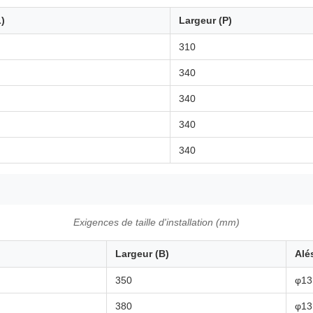
)
Largeur (P)
310
340
340
340
340
Exigences de taille d'installation (mm)
Largeur (B)
Alé
350
φ13
380
φ13