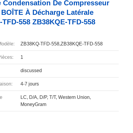
e Condensation De Compresseur
 BOÎTE À Décharge Latérale
-TFD-558 ZB38KQE-TFD-558
odèle:
ZB38KQ-TFD-558,ZB38KQE-TFD-558
ièces:
1
discussed
aison:
4-7 jours
e
LC, D/A, D/P, T/T, Western Union,
MoneyGram