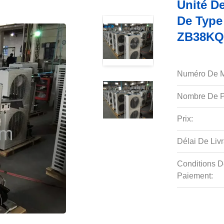
Unité D
De Type
ZB38KQ
Numéro De M
Nombre De P
Prix:
Délai De Livr
Conditions D
Paiement: