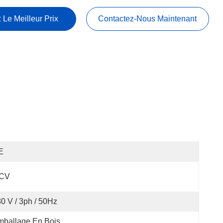
 Le Meilleur Prix
Contactez-Nous Maintenant
E
 CV
0 V / 3ph / 50Hz
mballage En Bois