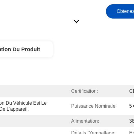
Obtenez
ption Du Produit
Certification:
C
on Du Véhicule Est Le 
Puissance Nominale:
5
De L'appareil.
Alimentation:
38
Détails D'emballage:
E