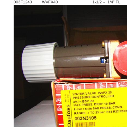
003F1240
WVFX40
1-1/2 »
1/4" FL