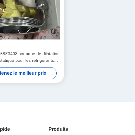
68Z3403 soupape de dilatation
tatique pour les réfrigérants
R404A/R507A
enez le meilleur prix
pide
Produits