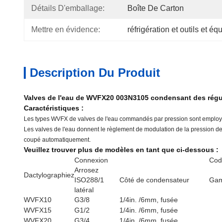
Détails D'emballage:
Boîte De Carton
Mettre en évidence:
réfrigération et outils et é
Description Du Produit
Valves de l'eau de WVFX20 003N3105 condensant des régu
Caractéristiques :
Les types WVFX de valves de l'eau commandés par pression sont employés p
Les valves de l'eau donnent le règlement de modulation de la pression de c
coupé automatiquement.
Veuillez trouver plus de modèles en tant que ci-dessous :
Connexion
Cod
Arrosez
Dactylographiez
ISO288/1
Côté de condensateur
Gam
latéral
WVFX10
G3/8
1/4in. /6mm, fusée
WVFX15
G1/2
1/4in. /6mm, fusée
WVFX20
G3/4
1/4in. /6mm, fusée