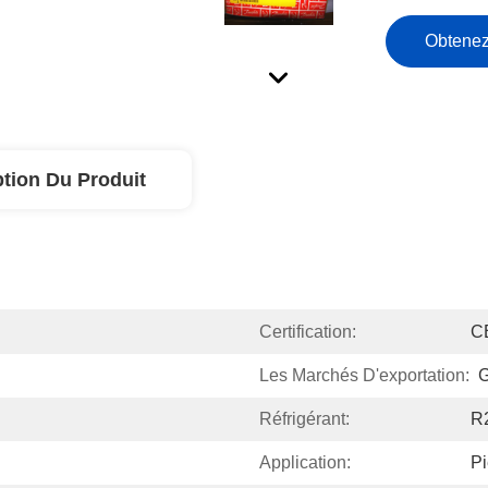
Obtenez
ption Du Produit
Certification:
C
Les Marchés D'exportation:
G
Réfrigérant:
R
Application:
Pi