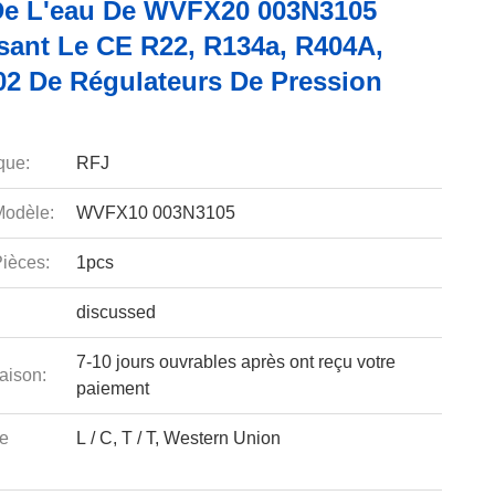
De L'eau De WVFX20 003N3105
ant Le CE R22, R134a, R404A,
02 De Régulateurs De Pression
que:
RFJ
odèle:
WVFX10 003N3105
ièces:
1pcs
discussed
7-10 jours ouvrables après ont reçu votre
aison:
paiement
e
L / C, T / T, Western Union