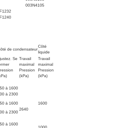
003N4105
F1232
F1240
Côté
ôté de condensateur
liquide
justez. Se
Travail
Travail
ermer
maximal
maximal
ression
Pression
Pression
kPa)
(kPa)
(kPa)
50 à 1600
00 à 2300
50 à 1600
1600
2640
00 à 2300
50 à 1600
1000