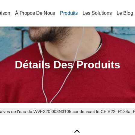
aison
À Propos De Nous
Produits
Les Solutions
Le Blog
Détails Des Produits
alves de l'eau de WVFX20 003N3105 condensant le CE R22, R134a, R