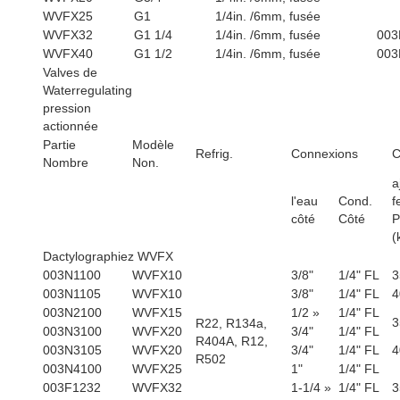
WVFX25
G1
1/4in. /6mm, fusée
WVFX32
G1 1/4
1/4in. /6mm, fusée
003
WVFX40
G1 1/2
1/4in. /6mm, fusée
003
Valves de
Waterregulating
pression
actionnée
Partie
Modèle
Refrig.
Connexions
C
Nombre
Non.
a
l'eau
Cond.
f
côté
Côté
P
(
Dactylographiez WVFX
003N1100
WVFX10
3/8"
1/4" FL
3
003N1105
WVFX10
3/8"
1/4" FL
4
003N2100
WVFX15
1/2 »
1/4" FL
3
R22, R134a,
003N3100
WVFX20
3/4"
1/4" FL
R404A, R12,
003N3105
WVFX20
3/4"
1/4" FL
4
R502
003N4100
WVFX25
1"
1/4" FL
003F1232
WVFX32
1-1/4 »
1/4" FL
3