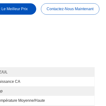
 Le Meilleur Prix
Contactez-Nous Maintenant
E/UL
uissance CA
hp
empérature Moyenne/haute