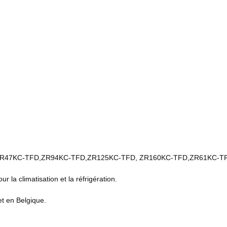
2,ZR47KC-TFD,ZR94KC-TFD,ZR125KC-TFD, ZR160KC-TFD,ZR61KC-T
r la climatisation et la réfrigération.
et en Belgique.