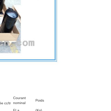
Courant
Poids
nominal
ée cc/tr
FLa
(Kg)