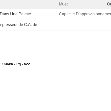
Muet:
O
 Dans Une Palette
Capacité D'approvisionnemen
mpresseur de C.A. de
Zr36kh - Pfj - 522