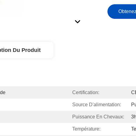
Obtenez
ption Du Produit
nde
Certification:
C
Source D'alimentation:
P
Puissance En Chevaux:
3
Température:
T