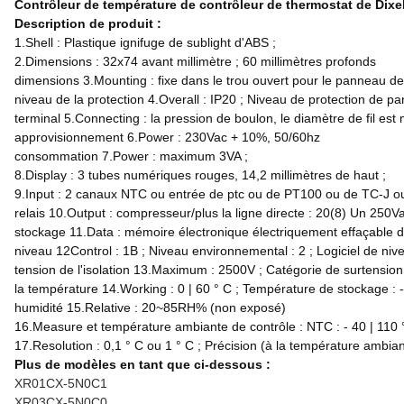
Contrôleur de température de contrôleur de thermostat de Dixel
Description de produit :
1.Shell : Plastique ignifuge de sublight d'ABS ;
2.Dimensions : 32x74 avant millimètre ; 60 millimètres profonds
dimensions 3.Mounting : fixe dans le trou ouvert pour le panneau 
niveau de la protection 4.Overall : IP20 ; Niveau de protection de pa
terminal 5.Connecting : la pression de boulon, le diamètre de fil e
approvisionnement 6.Power : 230Vac + 10%, 50/60hz
consommation 7.Power : maximum 3VA ;
8.Display : 3 tubes numériques rouges, 14,2 millimètres de haut ;
9.Input : 2 canaux NTC ou entrée de ptc ou de PT100 ou de TC-J 
relais 10.Output : compresseur/plus la ligne directe : 20(8) Un 250V
stockage 11.Data : mémoire électronique électriquement effaçable 
niveau 12Control : 1B ; Niveau environnemental : 2 ; Logiciel de nive
tension de l'isolation 13.Maximum : 2500V ; Catégorie de surtension :
la température 14.Working : 0 | 60 ° C ; Température de stockage : -
humidité 15.Relative : 20~85RH% (non exposé)
16.Measure et température ambiante de contrôle : NTC : - 40 | 110 
17.Resolution : 0,1 ° C ou 1 ° C ; Précision (à la température ambia
Plus de modèles en tant que ci-dessous :
XR01CX-5N0C1
XR03CX-5N0C0