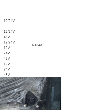
Z
12/24V
12/24V
48V
12/24V
R134a
12V
24V
48V
12V
24V
48V