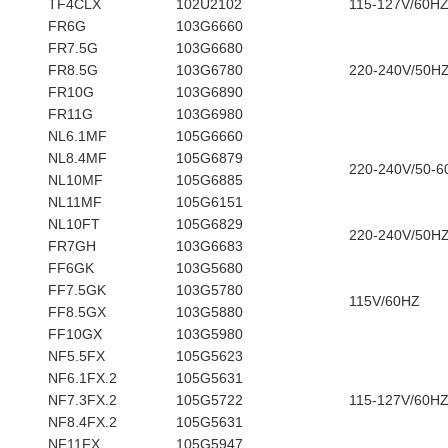
TF4CLX
102U2102
115-127V/60H
FR6G
103G6660
FR7.5G
103G6680
FR8.5G
103G6780
220-240V/50H
FR10G
103G6890
FR11G
103G6980
NL6.1MF
105G6660
NL8.4MF
105G6879
220-240V/50-
NL10MF
105G6885
NL11MF
105G6151
NL10FT
105G6829
220-240V/50H
FR7GH
103G6683
FF6GK
103G5680
FF7.5GK
103G5780
115V/60HZ
FF8.5GX
103G5880
FF10GX
103G5980
NF5.5FX
105G5623
NF6.1FX.2
105G5631
NF7.3FX.2
105G5722
115-127V/60H
NF8.4FX.2
105G5631
NF11FX
105G5947