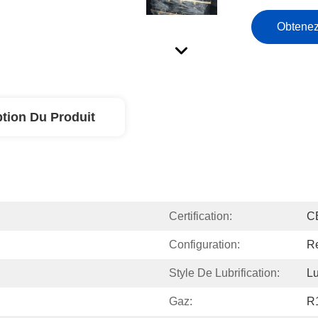
Obtenez
ption Du Produit
Certification:
C
Configuration:
Re
Style De Lubrification:
Lu
Gaz:
R