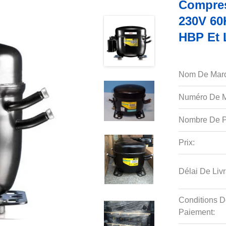
Compres
230V 60
HBP Et 
Nom De Mar
Numéro De M
Nombre De P
Prix:
Délai De Livr
Conditions D
Paiement: