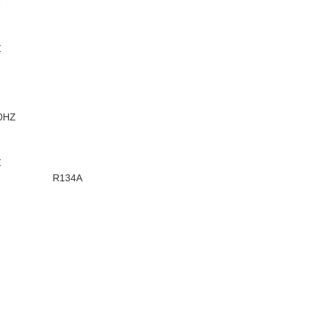
Z
Z
60HZ
Z
R134A
Z