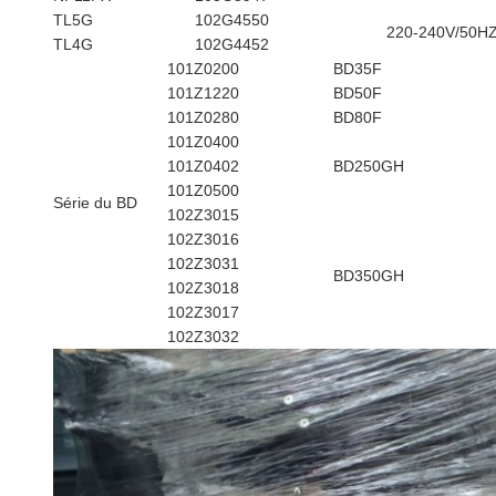
TL5G
102G4550
220-240V/50H
TL4G
102G4452
101Z0200
BD35F
101Z1220
BD50F
101Z0280
BD80F
101Z0400
101Z0402
BD250GH
101Z0500
Série du BD
102Z3015
102Z3016
102Z3031
BD350GH
102Z3018
102Z3017
102Z3032