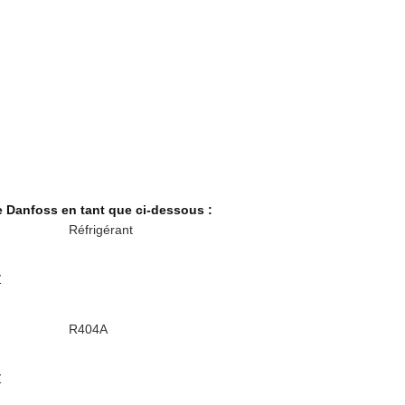
 Danfoss en tant que ci-dessous :
Réfrigérant
Z
R404A
Z