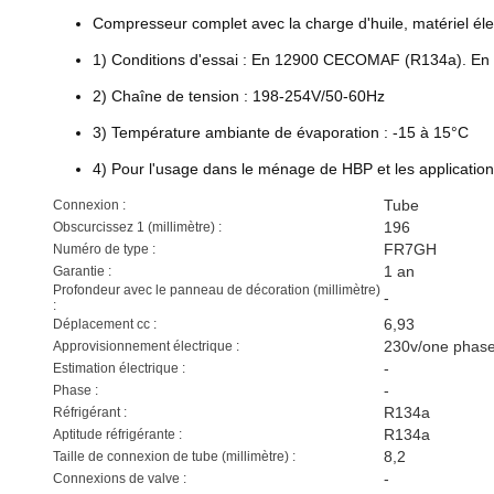
Compresseur complet avec la charge d'huile, matériel éle
1) Conditions d'essai : En 12900 CECOMAF (R134a). En co
2) Chaîne de tension : 198-254V/50-60Hz
3) Température ambiante de évaporation : -15 à 15°C
4) Pour l'usage dans le ménage de HBP et les applicatio
Tube
Connexion :
196
Obscurcissez 1 (millimètre) :
FR7GH
Numéro de type :
1 an
Garantie :
Profondeur avec le panneau de décoration (millimètre)
-
:
6,93
Déplacement cc :
230v/one phas
Approvisionnement électrique :
-
Estimation électrique :
-
Phase :
R134a
Réfrigérant :
R134a
Aptitude réfrigérante :
8,2
Taille de connexion de tube (millimètre) :
-
Connexions de valve :