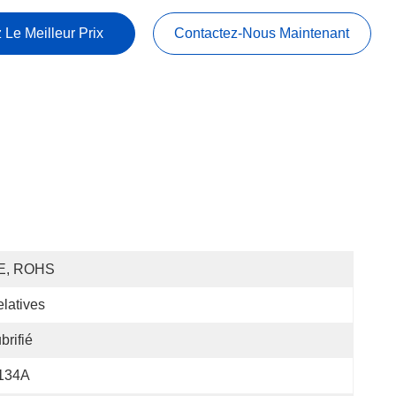
 Le Meilleur Prix
Contactez-Nous Maintenant
E, ROHS
latives
brifié
134A