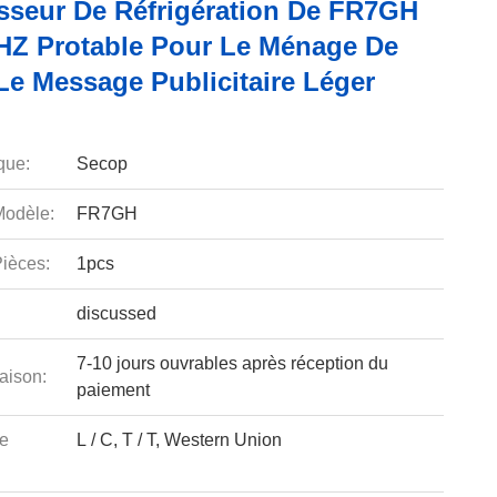
seur De Réfrigération De FR7GH
HZ Protable Pour Le Ménage De
Le Message Publicitaire Léger
que:
Secop
odèle:
FR7GH
ièces:
1pcs
discussed
7-10 jours ouvrables après réception du
aison:
paiement
e
L / C, T / T, Western Union