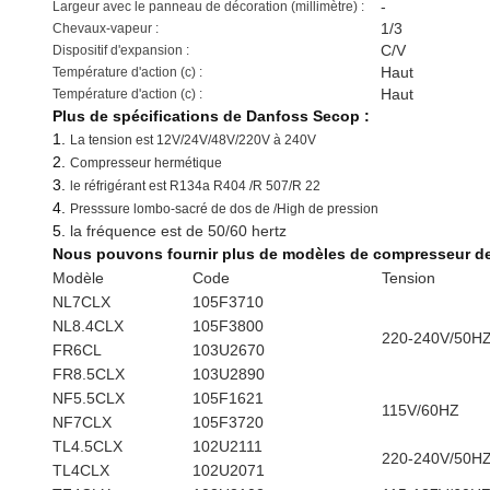
-
Largeur avec le panneau de décoration (millimètre) :
1/3
Chevaux-vapeur :
C/V
Dispositif d'expansion :
Haut
Température d'action (c) :
Haut
Température d'action (c) :
Plus de spécifications de Danfoss Secop :
1.
La tension est 12V/24V/48V/220V à 240V
2.
Compresseur hermétique
3.
le réfrigérant est R134a R404 /R 507/R 22
4.
Presssure lombo-sacré de dos de /High de pression
5.
la fréquence est de 50/60 hertz
Nous pouvons fournir plus de modèles de compresseur de
Modèle
Code
Tension
NL7CLX
105F3710
NL8.4CLX
105F3800
220-240V/50H
FR6CL
103U2670
FR8.5CLX
103U2890
NF5.5CLX
105F1621
115V/60HZ
NF7CLX
105F3720
TL4.5CLX
102U2111
220-240V/50H
TL4CLX
102U2071