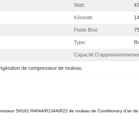
Watt:
4
Kilowatt:
1
Poids Brut:
7
Type:
R
Capacité D'approvisionnemen
frigération de compresseur de rouleau
esseur SH161 R404A/R134A/R22 de rouleau de Conditionary d'air de