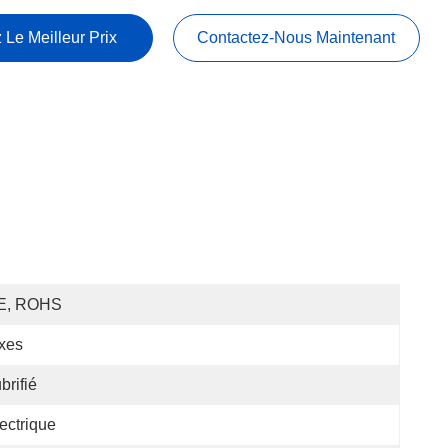
 Le Meilleur Prix
Contactez-Nous Maintenant
E, ROHS
xes
brifié
ectrique