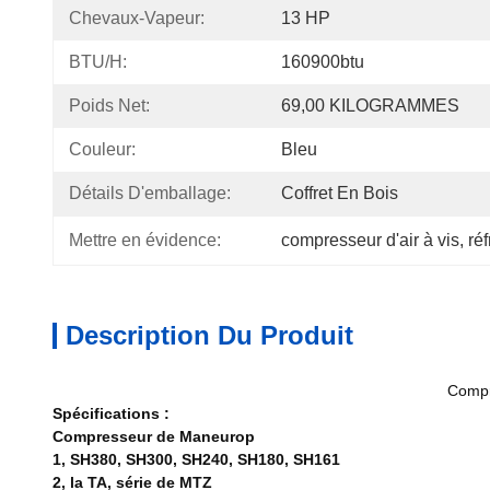
Chevaux-Vapeur:
13 HP
BTU/H:
160900btu
Poids Net:
69,00 KILOGRAMMES
Couleur:
Bleu
Détails D'emballage:
Coffret En Bois
Mettre en évidence:
compresseur d'air à vis
, 
ré
Description Du Produit
Compr
Spécifications :
Compresseur de Maneurop
1, SH380, SH300, SH240, SH180, SH161
2, la TA, série de MTZ