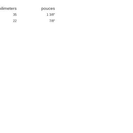
ilimeters
pouces
35
1 3/8"
22
7/8"