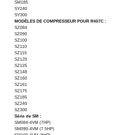
SM185
SY240
SY300
MODÈLES DE COMPRESSEUR POUR R407C :
SZ084
SZ090
SZ100
SZ110
SZ115
SZ120
SZ125
SZ148
SZ160
SZ161
SZ175
SZ185
SZ240
SZ300
Série de SM :
SM084-4VM (7HP)
SM090-4VM (7.5HP)