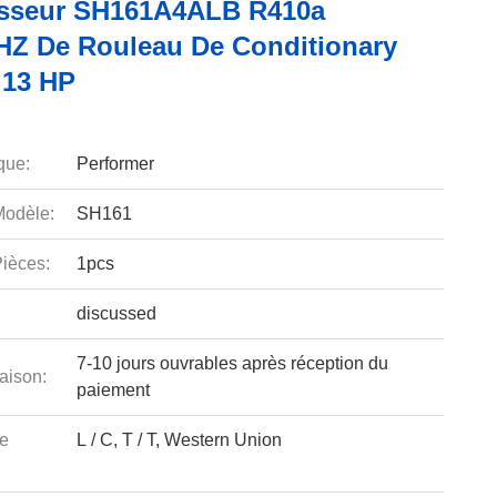
sseur SH161A4ALB R410a
HZ De Rouleau De Conditionary
 13 HP
que:
Performer
odèle:
SH161
ièces:
1pcs
discussed
7-10 jours ouvrables après réception du
aison:
paiement
e
L / C, T / T, Western Union