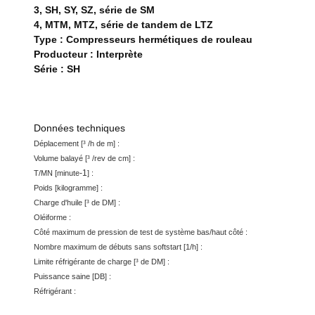
3, SH, SY, SZ, série de SM
4, MTM, MTZ, série de tandem de LTZ
Type : Compresseurs hermétiques de rouleau
Producteur : Interprète
Série : SH
Données techniques
Déplacement [³ /h de m] :
Volume balayé [³ /rev de cm] :
-1
T/MN [minute
] :
Poids [kilogramme] :
Charge d'huile [³ de DM] :
Oléiforme :
Côté maximum de pression de test de système bas/haut côté :
Nombre maximum de débuts sans softstart [1/h] :
Limite réfrigérante de charge [³ de DM] :
Puissance saine [DB] :
Réfrigérant :