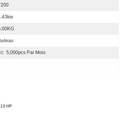
7200
4.43kw
5.00KG
ouleau
t:
5,000pcs Par Mois
 13 HP