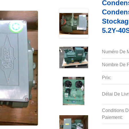
Condens
Condens
Stockag
5.2Y-40
Numéro De M
Nombre De P
Prix:
Délai De Livr
Conditions D
Paiement: