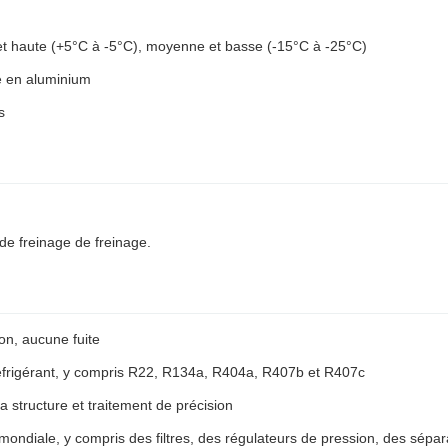
et haute (+5°C à -5°C), moyenne et basse (-15°C à -25°C)
e en aluminium
s
de freinage de freinage.
tion, aucune fuite
éfrigérant, y compris R22, R134a, R404a, R407b et R407c
 structure et traitement de précision
ale, y compris des filtres, des régulateurs de pression, des sépara