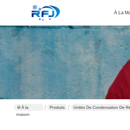
À La M
À la
Produits
Unités De Condensation De Réf
maison