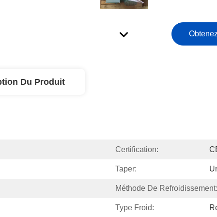
Obtenez
ption Du Produit
Certification:
C
Taper:
Un
Méthode De Refroidissement
Type Froid:
Re