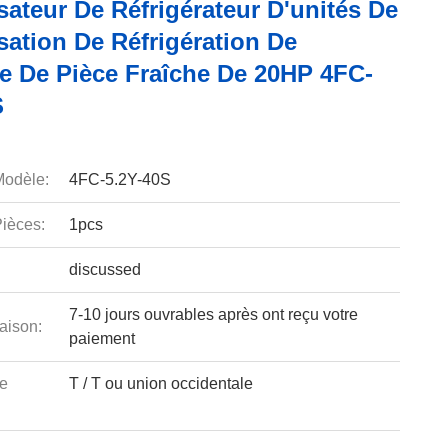
ateur De Réfrigérateur D'unités De
ation De Réfrigération De
e De Pièce Fraîche De 20HP 4FC-
S
odèle:
4FC-5.2Y-40S
ièces:
1pcs
discussed
7-10 jours ouvrables après ont reçu votre
aison:
paiement
e
T / T ou union occidentale