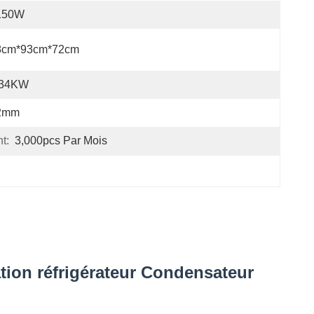
150W
8cm*93cm*72cm
.34KW
2mm
t:
3,000pcs Par Mois
tion réfrigérateur Condensateur