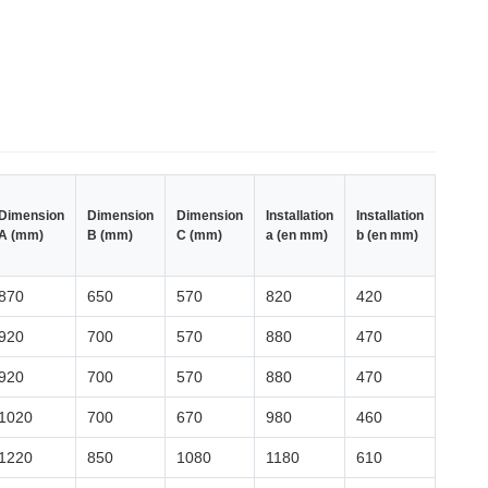
Dimension
Dimension
Dimension
Installation
Installation
A (mm)
B (mm)
C (mm)
a (en mm)
b (en mm)
870
650
570
820
420
920
700
570
880
470
920
700
570
880
470
1020
700
670
980
460
1220
850
1080
1180
610