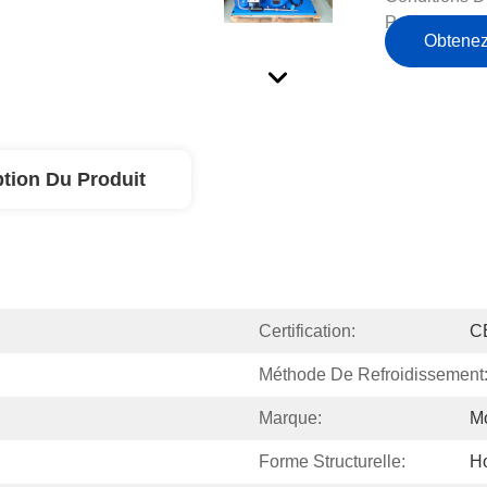
Paiement:
Obtenez
ption Du Produit
Certification:
C
Méthode De Refroidissement
Marque:
M
Forme Structurelle:
Ho