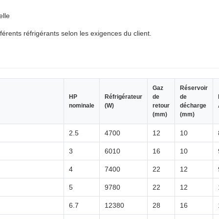
elle
érents réfrigérants selon les exigences du client.
Gaz
Réservoir
HP
Réfrigérateur
de
de
nominale
(W)
retour
décharge
(mm)
(mm)
2.5
4700
12
10
3
6010
16
10
4
7400
22
12
5
9780
22
12
6.7
12380
28
16