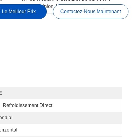
Western Union, MoneyGram
 Le Meilleur Prix
Contactez-Nous Maintenant
E
:
Refroidissement Direct
ondial
rizontal