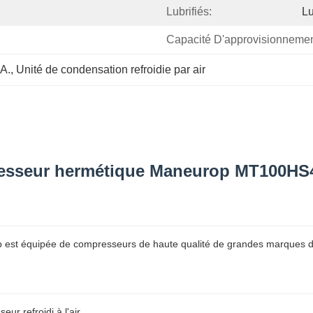
Lubrifiés:
Lu
Capacité D'approvisionnemen
.A.
, 
Unité de condensation refroidie par air
presseur hermétique Maneurop MT100H
 est équipée de compresseurs de haute qualité de grandes marques 
ur refroidi à l'air