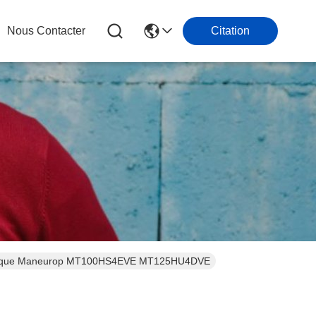
Nous Contacter
Citation
métique Maneurop MT100HS4EVE MT125HU4DVE