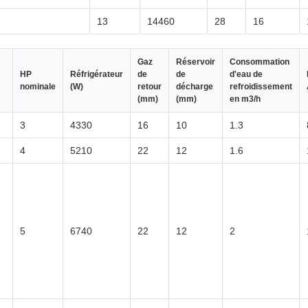
13
14460
28
16
Gaz
Réservoir
Consommation
HP
Réfrigérateur
de
de
d'eau de
nominale
(W)
retour
décharge
refroidissement
(mm)
(mm)
en m3/h
3
4330
16
10
1.3
4
5210
22
12
1.6
5
6740
22
12
2