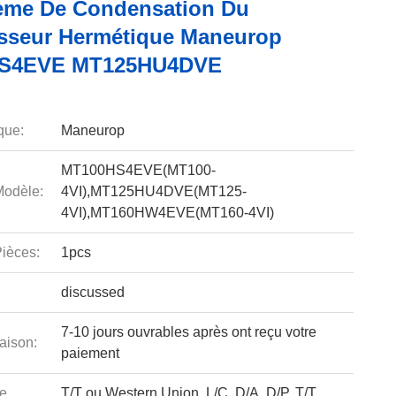
ème De Condensation Du
seur Hermétique Maneurop
S4EVE MT125HU4DVE
que:
Maneurop
MT100HS4EVE(MT100-
odèle:
4VI),MT125HU4DVE(MT125-
4VI),MT160HW4EVE(MT160-4VI)
ièces:
1pcs
discussed
7-10 jours ouvrables après ont reçu votre
aison:
paiement
e
T/T ou Western Union, L/C, D/A, D/P, T/T,