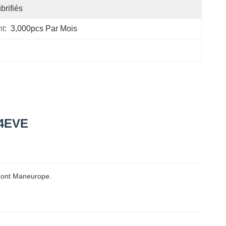
brifiés
t:
3,000pcs Par Mois
S4EVE
dont Maneurope.