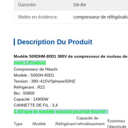
Garantie:
Un An
Mettre en évidence:
compresseur de réfrigérati
Description Du Produit
Modèle 500DHM-80D1 380V de compresseur de rouleau de ré
nom 1.Product
Compresseur de Hitachi
Modèle : 500DH-80D1
Tension : 380~415V/3phase/50HZ
Réfrigérant : R22
Btu : 50800
Capacité : 14900W
CANNETTE DE FIL : 3,4
2.All que le modèle suivant pourrait fournir :
Capacité de
Examinez
Type
Modèle
Réfrigérant
refroidissement
l'électricité