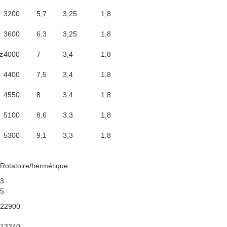
3200
5,7
3,25
1,8
3600
6,3
3,25
1,8
z
4000
7
3,4
1,8
4400
7,5
3,4
1,8
4550
8
3,4
1,8
5100
8,6
3,3
1,8
5300
9,1
3,3
1,8
Rotatoire/hermétique
3
5
22900
13240