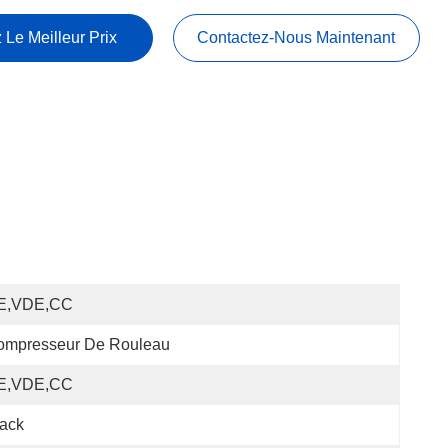
 Le Meilleur Prix
Contactez-Nous Maintenant
E,VDE,CC
ompresseur De Rouleau
E,VDE,CC
ack