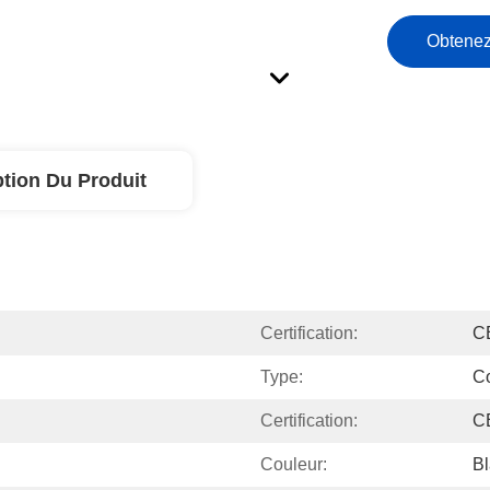
Obtenez
ption Du Produit
Certification:
C
Type:
C
Certification:
C
Couleur:
Bl