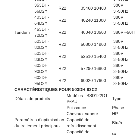
353DH-
380V
R22
35460
10400
56D2Y
3~50Hz
403DH-
380V
R22
40240
11800
64D2Y
3~50Hz
453DH-
Tandem
R22
46040
13500
380V ~50H
72D2Y
503DH-
380V
R22
50800
14900
80D2Y
3~50Hz
503DH-
380V
R22
52510
15400
83D2Y
3~50Hz
603DH-
380V
R22
57290
16800
90D2Y
3~50Hz
603DH-
380V
R22
60020
17600
95D2Y
3~50Hz
CARACTÉRISTIQUES POUR 503DH-83C2
Modèles : BSD122DT-
Détails de produits
Type
P6AU
Puissance
Phase
Chevaux-vapeur
HP
Paramètres d'optimisation
Capacité de
Btu/h
du traitement principaux
refroidissement
Capacité de
W