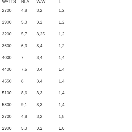
WATTS
RLA
W/W
L
2700
4,8
3,2
1,2
2900
5,3
3,2
1,2
3200
5,7
3,25
1,2
3600
6,3
3,4
1,2
4000
7
3,4
1,4
4400
7,5
3,4
1,4
4550
8
3,4
1,4
5100
8,6
3,3
1,4
5300
9,1
3,3
1,4
2700
4,8
3,2
1,8
2900
5,3
3,2
1,8