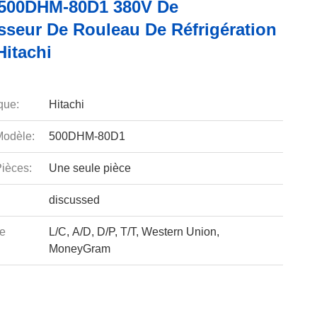
500DHM-80D1 380V De
seur De Rouleau De Réfrigération
Hitachi
que:
Hitachi
odèle:
500DHM-80D1
ièces:
Une seule pièce
discussed
e
L/C, A/D, D/P, T/T, Western Union,
MoneyGram