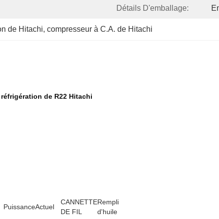
Détails D'emballage:
E
on de Hitachi
, 
compresseur à C.A. de Hitachi
frigération de R22 Hitachi
CANNETTE
Rempli
Puissance
Actuel
DE FIL
d'huile