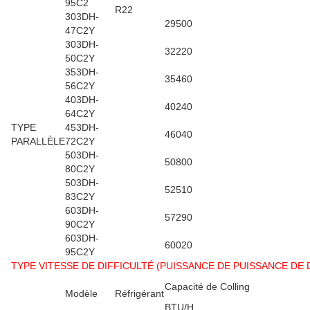
95C2
R22
303DH-
29500
47C2Y
303DH-
32220
50C2Y
353DH-
35460
56C2Y
403DH-
40240
64C2Y
TYPE
453DH-
46040
PARALLÈLE
72C2Y
503DH-
50800
80C2Y
503DH-
52510
83C2Y
603DH-
57290
90C2Y
603DH-
60020
95C2Y
TYPE VITESSE DE DIFFICULTÉ (PUISSANCE DE PUISSANCE DE D 
Capacité de Colling
Modèle
Réfrigérant
BTU/H