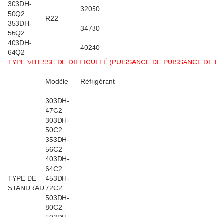
303DH-
32050
50Q2
R22
353DH-
34780
56Q2
403DH-
40240
64Q2
TYPE VITESSE DE DIFFICULTÉ (PUISSANCE DE PUISSANCE DE B 
Modèle
Réfrigérant
303DH-
47C2
303DH-
50C2
353DH-
56C2
403DH-
64C2
TYPE DE
453DH-
STANDRAD
72C2
503DH-
80C2