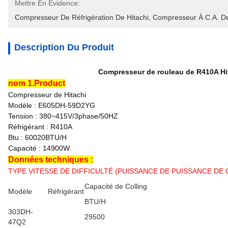
Mettre En Évidence:
Compresseur De Réfrigération De Hitachi
, 
Compresseur À C.A. De
Description Du Produit
Compresseur de rouleau de R410A Hi
nom 1.Product
Compresseur de Hitachi
Modèle : E605DH-59D2YG
Tension : 380~415V/3phase/50HZ
Réfrigérant : R410A
Btu : 60020BTU/H
Capacité : 14900W
Données techniques :
TYPE VITESSE DE DIFFICULTÉ (PUISSANCE DE PUISSANCE DE Q 
Capacité de Colling
Modèle
Réfrigérant
BTU/H
303DH-
29500
47Q2