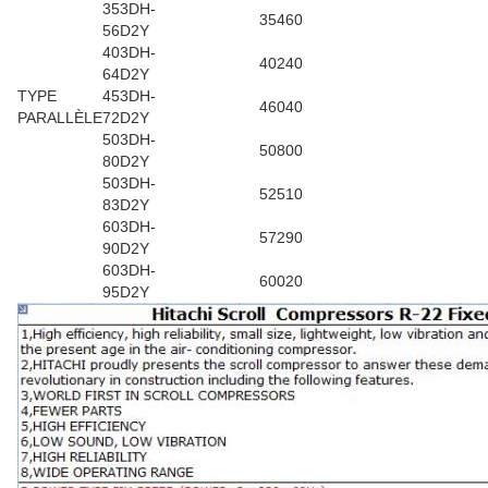
353DH-
35460
56D2Y
403DH-
40240
64D2Y
TYPE
453DH-
46040
PARALLÈLE
72D2Y
503DH-
50800
80D2Y
503DH-
52510
83D2Y
603DH-
57290
90D2Y
603DH-
60020
95D2Y