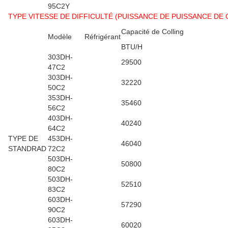
95C2Y
TYPE VITESSE DE DIFFICULTÉ (PUISSANCE DE PUISSANCE DE C 
Capacité de Colling
Modèle
Réfrigérant
BTU/H
303DH-
29500
47C2
303DH-
32220
50C2
353DH-
35460
56C2
403DH-
40240
64C2
TYPE DE
453DH-
46040
STANDRAD
72C2
503DH-
50800
80C2
503DH-
52510
83C2
603DH-
57290
90C2
603DH-
60020